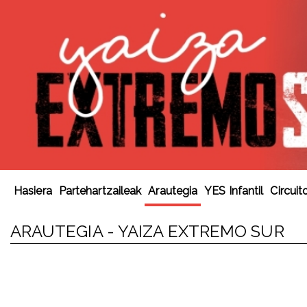
Hasiera
Partehartzaileak
Arautegia
YES Infantil
Circuit
ARAUTEGIA - YAIZA EXTREMO SUR