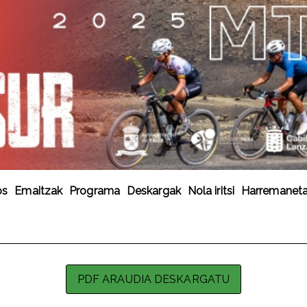
os
Emaitzak
Programa
Deskargak
Nola iritsi
Harremanetan
PDF ARAUDIA DESKARGATU