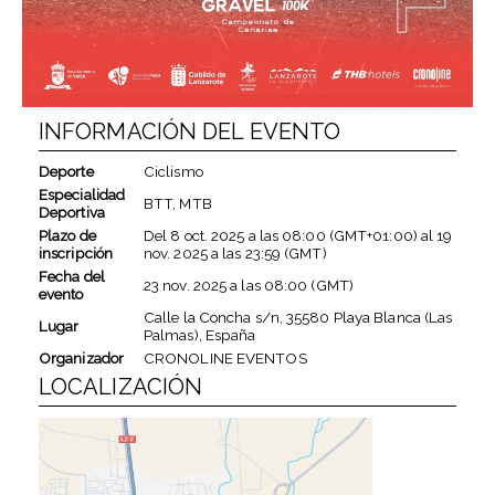
INFORMACIÓN DEL EVENTO
Deporte
Ciclismo
Especialidad
BTT, MTB
Deportiva
Plazo de
Del
8 oct. 2025
a las
08:00 (GMT+01:00)
al
19
inscripción
nov. 2025
a las
23:59 (GMT)
Fecha del
23 nov. 2025
a las
08:00 (GMT)
evento
Calle la Concha s/n, 35580 Playa Blanca (Las
Lugar
Palmas), España
Organizador
CRONOLINE EVENTOS
LOCALIZACIÓN