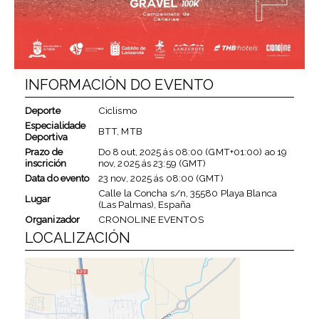
INFORMACIÓN DO EVENTO
Deporte
Ciclismo
Especialidade
BTT, MTB
Deportiva
Prazo de
Do
8 out, 2025
ás
08:00 (GMT+01:00)
ao
19
inscrición
nov, 2025
ás
23:59 (GMT)
Data do evento
23 nov, 2025
ás
08:00 (GMT)
Calle la Concha s/n, 35580 Playa Blanca
Lugar
(Las Palmas), España
Organizador
CRONOLINE EVENTOS
LOCALIZACIÓN