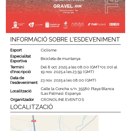
INFORMACIÓ SOBRE L'ESDEVENIMENT
Esport
Ciclisme
Especialitat
Bicicleta de muntanya
Esportiva
Termini
Del
8 oct. 2025
a les
08:00 (GMT+01:00)
al
d'inscripció
19 nov. 2025
a les
23:59 (GMT)
Data de
23 nov. 2025
a les
08:00 (GMT)
l'esdeveniment
Calle la Concha s/n, 35580 Playa Blanca
Localització
(Las Palmas), Espanya
Organitzador
CRONOLINE EVENTOS
LOCALITZACIÓ