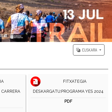
EUSKARA
IA
FITXATEGIA
 CARRERA
DESKARGATU:PROGRAMA YES 2024
PDF