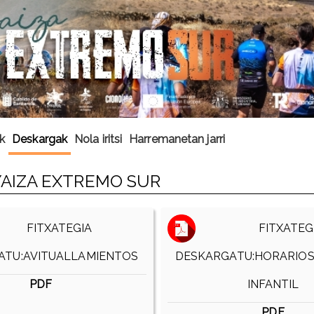
k
Deskargak
Nola iritsi
Harremanetan jarri
AIZA EXTREMO SUR
FITXATEGIA
FITXATEG
ATU:AVITUALLAMIENTOS
DESKARGATU:HORARIOS
PDF
INFANTIL
PDF