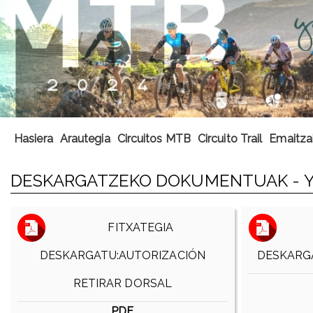
Hasiera
Arautegia
Circuitos MTB
Circuito Trail
Emaitza
DESKARGATZEKO DOKUMENTUAK - Y
FITXATEGIA
DESKARGATU:AUTORIZACIÓN
DESKARG
RETIRAR DORSAL
PDF