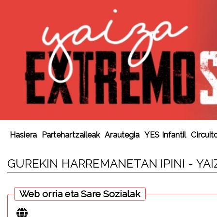
Hasiera
Partehartzaileak
Arautegia
YES Infantil
Circuit
GUREKIN HARREMANETAN IPINI - YA
Web orria eta Sare Sozialak