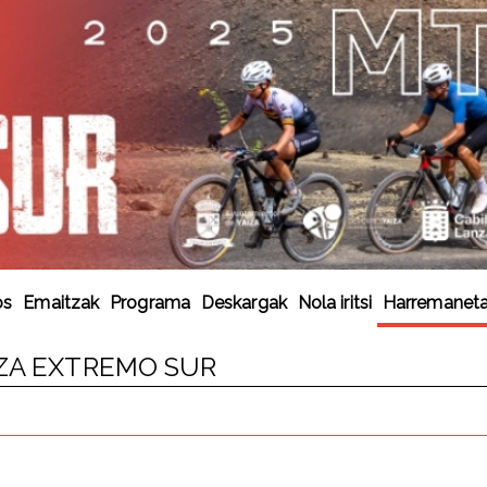
os
Emaitzak
Programa
Deskargak
Nola iritsi
Harremanetan
IZA EXTREMO SUR