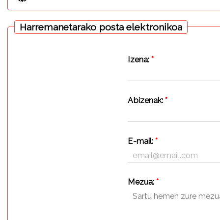
Harremanetarako posta elektronikoa
Izena:
*
Abizenak:
*
E-mail:
*
Mezua:
*