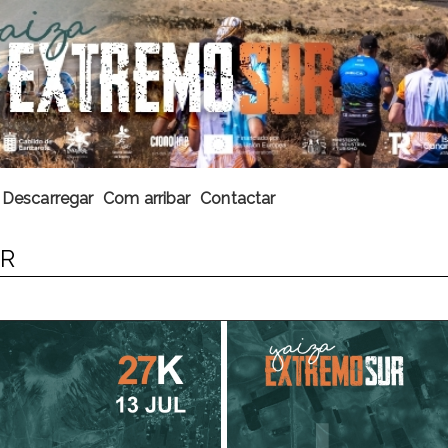
Descarregar
Com arribar
Contactar
UR