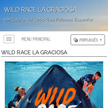
WILD RACE LA GRACIOSA
em Caleta del Sebo (Las Palmas), Espanha
';
MENU PRINCIPAL
PORTUGUÊS
WILD RACE LA GRACIOSA