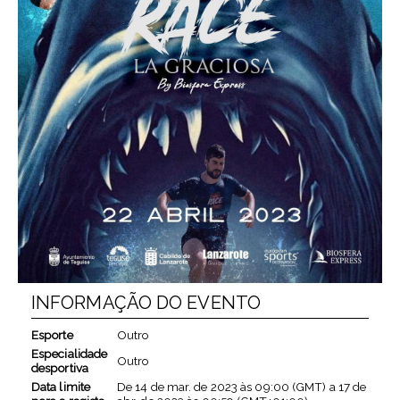
INFORMAÇÃO DO EVENTO
Esporte
Outro
Especialidade
Outro
desportiva
Data limite
De
14 de mar. de 2023
às
09:00 (GMT)
a
17 de