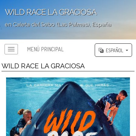
WILD RACE LA GRACIOSA
en Caleta del Sebo (Las Palmas), España
';
MENÚ PRINCIPAL
ESPAÑOL
WILD RACE LA GRACIOSA