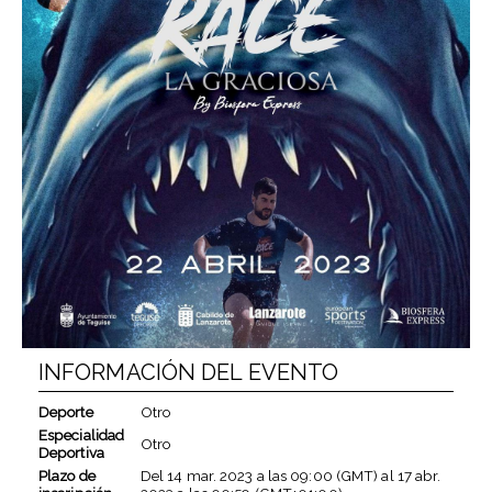
INFORMACIÓN DEL EVENTO
Deporte
Otro
Especialidad
Otro
Deportiva
Plazo de
Del
14 mar. 2023
a las
09:00 (GMT)
al
17 abr.