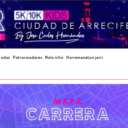
tados
Patrocinadores
Nola iritsi
Harremanetan jarri