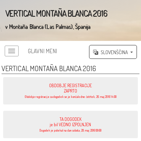
VERTICAL MONTAÑA BLANCA 2016
v Montaña Blanca (Las Palmas), Španija
';
GLAVNI MENI
SLOVENŠČINA
VERTICAL MONTAÑA BLANCA 2016
OBDOBJE REGISTRACIJE
ZAPRTO
Obdobje registracije za dogodek se je končalo dne četrtek, 26. maj 2016 14:00
TA DOGODEK
je bil VEDNO IZPOLNJEN
Dogodek je potekal na dan sobota, 28. maj 2016 09:00