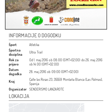
INFORMACIJE O DOGODKU
Šport
Atletika
Športna
Ultra Trail
disciplina
Rok za
Od
1. maj 2016
ob
08:00 (GMT+02.00)
do
26. maj 2016
prijavo
ob
14:00 (GMT+02.00)
Datum
28. maj 2016
ob
09:00 (GMT+02.00)
dogodka
Calle las Rosas 23, 35559 Montaña Blanca (Las Palmas),
Kraj
Španija
Organizator
SENDERISMO LANZAROTE
LOKACIJA