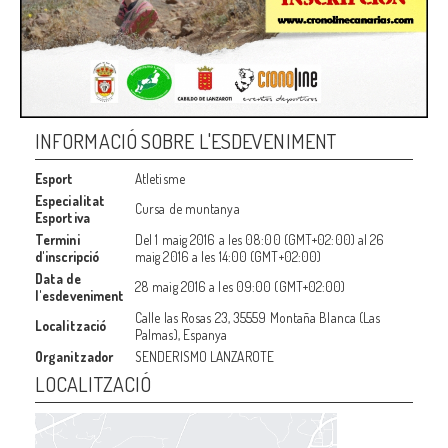
INFORMACIÓ SOBRE L'ESDEVENIMENT
Esport
Atletisme
Especialitat
Cursa de muntanya
Esportiva
Termini
Del
1 maig 2016
a les
08:00 (GMT+02:00)
al
26
d'inscripció
maig 2016
a les
14:00 (GMT+02:00)
Data de
28 maig 2016
a les
09:00 (GMT+02:00)
l'esdeveniment
Calle las Rosas 23, 35559 Montaña Blanca (Las
Localització
Palmas), Espanya
Organitzador
SENDERISMO LANZAROTE
LOCALITZACIÓ