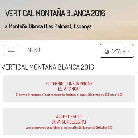
VERTICAL MONTAÑA BLANCA 2016
a Montaña Blanca (Las Palmas), Espanya
';
MENÚ
CATALÀ
VERTICAL MONTAÑA BLANCA 2016
EL TERMINI D'INSCRIPCIONS
ESTÀ TANCAT
El termini d'inscripció a l'esdeveniment ha finalitzat el dijous, 26 de maig de 2016 a les 14:00
AQUEST EVENT
JA VA SER CELEBRAT
L'esdeveniment s'ha celebrat el dia dissabte, 28 de maig de 2016 a les 9:00