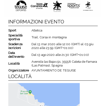
INFORMAZIONI EVENTO
Sport
Atletica
Specialità
Trail, Corsa in montagna
sportiva
Scadenza
Dal
13 mar 2020
alle
12:00 (GMT)
al
03 giu
iscrizioni
2020
alle
23:59 (GMT+01:00)
Data
Dal
13 ago 2020
alle
21:30 (GMT+01:00)
dell'evento
Avenida las Bajas 91, 35558 Caleta de Famara
Località
(Las Palmas), Spagna
Organizzatore
AYUNTAMIENTO DE TEGUISE
LOCALITÀ