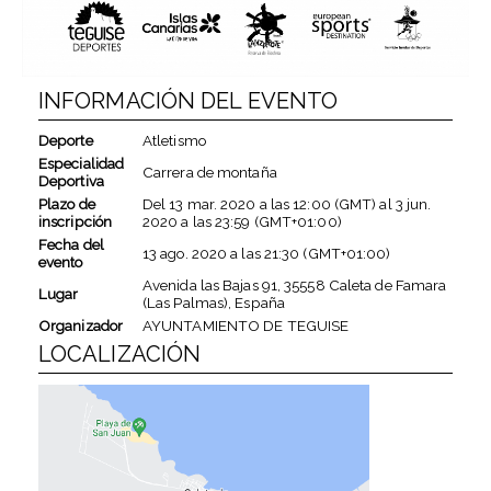
INFORMACIÓN DEL EVENTO
Deporte
Atletismo
Especialidad
Carrera de montaña
Deportiva
Plazo de
Del
13 mar. 2020
a las
12:00 (GMT)
al
3 jun.
inscripción
2020
a las
23:59 (GMT+01:00)
Fecha del
13 ago. 2020
a las
21:30 (GMT+01:00)
evento
Avenida las Bajas 91, 35558 Caleta de Famara
Lugar
(Las Palmas), España
Organizador
AYUNTAMIENTO DE TEGUISE
LOCALIZACIÓN