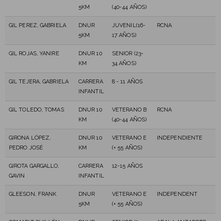
5KM
(40-44 AÑOS)
GIL PEREZ, GABRIELA
DNUR
JUVENIL(16-
RCNA
5KM
17 AÑOS)
GIL ROJAS, YANIRE
DNUR 10
SENIOR (23-
KM
34 AÑOS)
GIL TEJERA, GABRIELA
CARRERA
8 - 11 AÑOS
INFANTIL
GIL TOLEDO, TOMAS
DNUR 10
VETERANO B
RCNA
KM
(40-44 AÑOS)
GIRONA LÓPEZ,
DNUR 10
VETERANO E
INDEPENDIENTE
PEDRO JOSÉ
KM
(+ 55 AÑOS)
GIROTA GARGALLO,
CARRERA
12-15 AÑOS
GAVIN
INFANTIL
GLEESON, FRANK
DNUR
VETERANO E
INDEPENDENT
5KM
(+ 55 AÑOS)