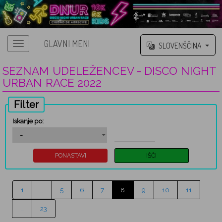
GLAVNI MENI
SLOVENŠČINA
SEZNAM UDELEŽENCEV - DISCO NIGHT
URBAN RACE 2022
Filter
Iskanje po:
1
…
5
6
7
8
9
10
11
…
23