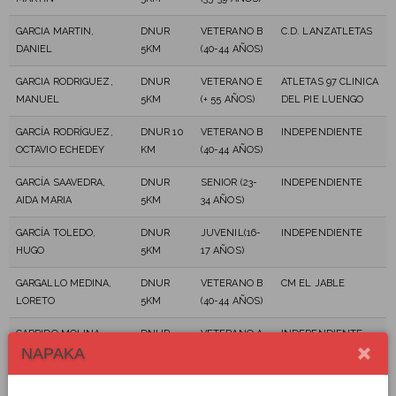
GARCIA MARTIN,
DNUR
VETERANO B
C.D. LANZATLETAS
DANIEL
5KM
(40-44 AÑOS)
GARCIA RODRIGUEZ,
DNUR
VETERANO E
ATLETAS 97 CLINICA
MANUEL
5KM
(+ 55 AÑOS)
DEL PIE LUENGO
GARCÍA RODRÍGUEZ,
DNUR 10
VETERANO B
INDEPENDIENTE
OCTAVIO ECHEDEY
KM
(40-44 AÑOS)
GARCÍA SAAVEDRA,
DNUR
SENIOR (23-
INDEPENDIENTE
AIDA MARIA
5KM
34 AÑOS)
GARCÍA TOLEDO,
DNUR
JUVENIL(16-
INDEPENDIENTE
HUGO
5KM
17 AÑOS)
GARGALLO MEDINA,
DNUR
VETERANO B
CM EL JABLE
LORETO
5KM
(40-44 AÑOS)
GARRIDO MOLINA,
DNUR
VETERANO A
INDEPENDIENTE
NAPAKA
CORY
5KM
(35-39 AÑOS)
GARRUCHO CUEVAS,
DNUR 10
VETERANO B