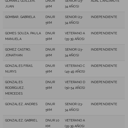
GOMARIZ GUILLÉN,
DNUR
SENIOR (23-
ADAL LANZAROTE
JUAN
5KM
34 AÑOS)
GOMBAR, GABRIELA
DNUR
SENIOR (23-
INDEPENDIENTE
5KM
34 AÑOS)
GOMES SOUZA, PAULA
DNUR
VETERANO A
INDEPENDIENTE
MANUELA
5KM
(35-39 AÑOS)
GOMEZ CASTRO,
DNUR
SENIOR (23-
INDEPENDIENTE
JONATHAN
5KM
34 AÑOS)
GONZALES FRÍAS,
DNUR
VETERANO C
INDEPENDIENTE
NURYS
5KM
(45-49 AÑOS)
GONZALES
DNUR
VETERANO D
INDEPENDIENTE
RODRÍGUEZ,
5KM
(50-54 AÑOS)
MERCEDES
GONZALEZ, ANDRES
DNUR
SENIOR (23-
INDEPENDIENTE
5KM
34 AÑOS)
GONZALEZ, GABRIEL
DNUR 10
VETERANO A
KM
(35-39 AÑOS)