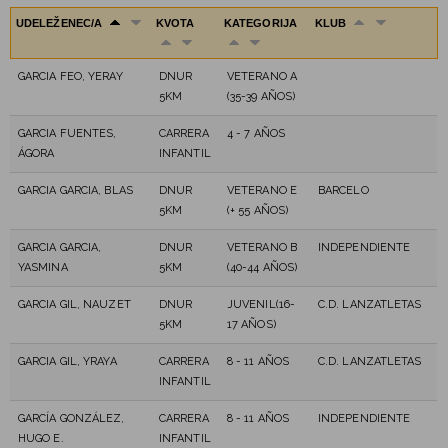
UDELEŽENEC/A
KVOTA
KATEGORIJA
KLUB
GARCIA FEO, YERAY
DNUR
VETERANO A
5KM
(35-39 AÑOS)
GARCIA FUENTES,
CARRERA
4 - 7 AÑOS
ÁGORA
INFANTIL
GARCIA GARCIA, BLAS
DNUR
VETERANO E
BARCELO
5KM
(+ 55 AÑOS)
GARCIA GARCIA,
DNUR
VETERANO B
INDEPENDIENTE
YASMINA
5KM
(40-44 AÑOS)
GARCIA GIL, NAUZET
DNUR
JUVENIL(16-
C.D. LANZATLETAS
5KM
17 AÑOS)
GARCIA GIL, YRAYA
CARRERA
8 - 11 AÑOS
C.D. LANZATLETAS
INFANTIL
GARCÍA GONZÁLEZ,
CARRERA
8 - 11 AÑOS
INDEPENDIENTE
HUGO E.
INFANTIL