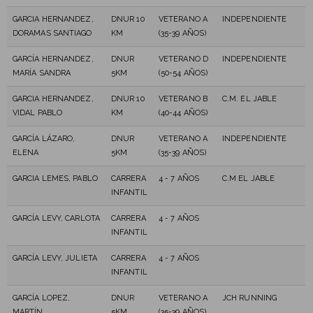
GARCIA HERNANDEZ,
DNUR 10
VETERANO A
INDEPENDIENTE
DORAMAS SANTIAGO
KM
(35-39 AÑOS)
GARCÍA HERNANDEZ,
DNUR
VETERANO D
INDEPENDIENTE
MARÍA SANDRA
5KM
(50-54 AÑOS)
GARCIA HERNANDEZ,
DNUR 10
VETERANO B
C.M. EL JABLE
VIDAL PABLO
KM
(40-44 AÑOS)
GARCÍA LÁZARO,
DNUR
VETERANO A
INDEPENDIENTE
ELENA
5KM
(35-39 AÑOS)
GARCIA LEMES, PABLO
CARRERA
4 - 7 AÑOS
C.M EL JABLE
INFANTIL
GARCÍA LEVY, CARLOTA
CARRERA
4 - 7 AÑOS
INFANTIL
GARCÍA LEVY, JULIETA
CARRERA
4 - 7 AÑOS
INFANTIL
GARCÍA LOPEZ,
DNUR
VETERANO A
JCH RUNNING
MARTÍN
5KM
(35-39 AÑOS)