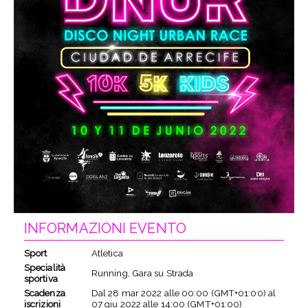
INFORMAZIONI EVENTO
Sport
Atletica
Specialità
Running, Gara su Strada
sportiva
Scadenza
Dal
28 mar 2022
alle
00:00 (GMT+01:00)
al
iscrizioni
07 giu 2022
alle
14:00 (GMT+01:00)