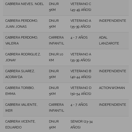
CABRERA NIEVES, NOEL
DNUR
VETERANO C
5KM
(45-49 AÑOS)
CABRERA PERDOMO,
DNUR
VETERANO A
INDEPENDIENTE
JUAN JONAS
5KM
(35-39 AÑOS)
CABRERA PERDOMO,
CARRERA
4 - 7 AÑOS
ADAL
VALERIA
INFANTIL
LANZAROTE
CABRERA RODRIGUEZ,
DNUR 10
VETERANO A
JONAY
KM
(35-39 AÑOS)
CABRERA SUAREZ,
DNUR
VETERANO B
INDEPENDIENTE
ACORAYDA
5KM
(40-44 AÑOS)
CABRERA TORIBIO,
DNUR
VETERANO D
ACTIONWOMAN
EMMA
5KM
(50-54 AÑOS)
CABRERA VALIENTE,
CARRERA
4 - 7 AÑOS
INDEPENDIENTE
IKER
INFANTIL
CABRERA VICENTE,
DNUR
SENIOR (23-34
EDUARDO
5KM
AÑOS)