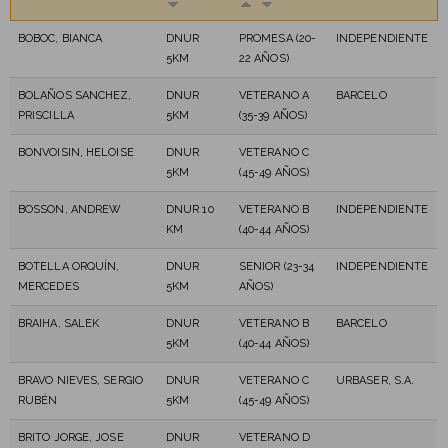
BOBOC, BIANCA
DNUR
PROMESA (20-
INDEPENDIENTE
5KM
22 AÑOS)
BOLAÑOS SANCHEZ,
DNUR
VETERANO A
BARCELO
PRISCILLA
5KM
(35-39 AÑOS)
BONVOISIN, HELOISE
DNUR
VETERANO C
5KM
(45-49 AÑOS)
BOSSON, ANDREW
DNUR 10
VETERANO B
INDEPENDIENTE
KM
(40-44 AÑOS)
BOTELLA ORQUÍN,
DNUR
SENIOR (23-34
INDEPENDIENTE
MERCEDES
5KM
AÑOS)
BRAIHA, SALEK
DNUR
VETERANO B
BARCELO
5KM
(40-44 AÑOS)
BRAVO NIEVES, SERGIO
DNUR
VETERANO C
URBASER, S.A.
RUBÉN
5KM
(45-49 AÑOS)
BRITO JORGE, JOSE
DNUR
VETERANO D