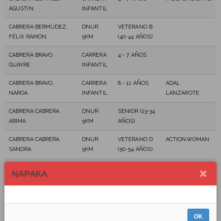
AGUSTIN
INFANTIL
CABRERA BERMÚDEZ,
DNUR
VETERANO B
FÉLIX RAMÓN
5KM
(40-44 AÑOS)
CABRERA BRAVO,
CARRERA
4 - 7 AÑOS
GUAYRE
INFANTIL
CABRERA BRAVO,
CARRERA
8 - 11 AÑOS
ADAL
NAROA
INFANTIL
LANZAROTE
CABRERA CABRERA,
DNUR
SENIOR (23-34
ARIMA
5KM
AÑOS)
CABRERA CABRERA,
DNUR
VETERANO D
ACTIONWOMAN
SANDRA
5KM
(50-54 AÑOS)
CABRERA CALLERO,
DNUR
SENIOR (23-34
INDEPENDIENTE
NAPAKA
ANA ISABEL
5KM
AÑOS)
CABRERA CASTRO, SARA
DNUR
VETERANO B
5KM
(40-44 AÑOS)
OK