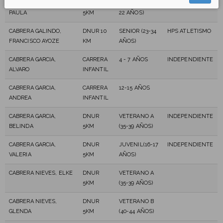
CABRERA DE LEÓN,
DNUR
PROMESA (20-
INDEPENDIENTE
PAULA
5KM
22 AÑOS)
CABRERA GALINDO,
DNUR 10
SENIOR (23-34
HPS ATLETISMO
FRANCISCO AYOZE
KM
AÑOS)
CABRERA GARCIA,
CARRERA
4 - 7 AÑOS
INDEPENDIENTE
ALVARO
INFANTIL
CABRERA GARCIA,
CARRERA
12-15 AÑOS
ANDREA
INFANTIL
CABRERA GARCIA,
DNUR
VETERANO A
INDEPENDIENTE
BELINDA
5KM
(35-39 AÑOS)
CABRERA GARCIA,
DNUR
JUVENIL(16-17
INDEPENDIENTE
VALERIA
5KM
AÑOS)
CABRERA NIEVES, ELKE
DNUR
VETERANO A
5KM
(35-39 AÑOS)
CABRERA NIEVES,
DNUR
VETERANO B
GLENDA
5KM
(40-44 AÑOS)