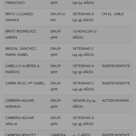
FRANCISCO
5KM
(50-54 AÑOS)
BRITO LUZARDO,
DNUR 10
VETERANO A
CM EL JABLE
DAVINIA
KM
(35-39 AÑOS)
BRITO RODRÍGUEZ,
DNUR
JUVENIL(16-17
AARON
5KM
AÑOS)
BROCAL SÁNCHEZ,
DNUR
VETERANO C
MARÍA ISABEL
5KM
(45-49 AÑOS)
CABELLO ALBEROLA,
DNUR
VETERANO A
INDEPENDIENTE
MARCOS
5KM
(35-39 AÑOS)
CABRA ROJO, Mª ISABEL
DNUR
VETERANO C
INDEPENDIENTE
5KM
(45-49 AÑOS)
CABRERA AGUIAR,
DNUR
SENIOR (23-34
ACTIONWOMAN
ADRIANA
5KM
AÑOS)
CABRERA AGUIAR,
DNUR
VETERANO A
ARALIA
5KM
(35-39 AÑOS)
CABRERA BENITEZ,
CARRERA
4 - 7 AÑOS
INDEPENDIENTE