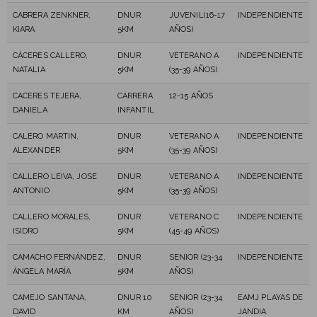
CABRERA ZENKNER,
DNUR
JUVENIL(16-17
INDEPENDIENTE
KIARA
5KM
AÑOS)
CÁCERES CALLERO,
DNUR
VETERANO A
INDEPENDIENTE
NATALIA
5KM
(35-39 AÑOS)
CACERES TEJERA,
CARRERA
12-15 AÑOS
DANIELA
INFANTIL
CALERO MARTIN,
DNUR
VETERANO A
INDEPENDIENTE
ALEXANDER
5KM
(35-39 AÑOS)
CALLERO LEIVA, JOSE
DNUR
VETERANO A
INDEPENDIENTE
ANTONIO
5KM
(35-39 AÑOS)
CALLERO MORALES,
DNUR
VETERANO C
INDEPENDIENTE
ISIDRO
5KM
(45-49 AÑOS)
CAMACHO FERNÁNDEZ,
DNUR
SENIOR (23-34
INDEPENDIENTE
ÁNGELA MARÍA
5KM
AÑOS)
CAMEJO SANTANA,
DNUR 10
SENIOR (23-34
EAMJ PLAYAS DE
DAVID
KM
AÑOS)
JANDIA