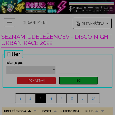
GLAVNI MENI
SLOVENŠČINA
SEZNAM UDELEŽENCEV - DISCO NIGHT
URBAN RACE 2022
Filter
Iskanje po:
1
2
3
4
5
6
…
23
UDELEŽENEC/A
KVOTA
KATEGORIJA
KLUB