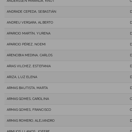
ANDERSSEN MIRANDA, KNUT
C
ANDRADE CEPEDA, SEBASTIÁN
ANDREU VERGARA, ALBERTO
D
APARICIO MARTÍN, YURENA
APARICIO PÉREZ, NOEMI
ARENCIBIA MEDINA, CARLOS
ARIAS VILCHEZ, ESTEFANIA
ARIZA, LUZ ELENA
ARMAS BAUTISTA, MARTA
ARMAS GOMES, CAROLINA
C
ARMAS GOMES, FRANCISCO
C
ARMAS ROMERO, ALEJANDRO
ARMIJOS LLANOS, JOFFRE
D