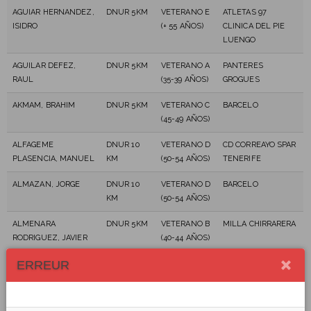
AGUIAR HERNANDEZ,
DNUR 5KM
VETERANO E
ATLETAS 97
ISIDRO
(+ 55 AÑOS)
CLINICA DEL PIE
LUENGO
AGUILAR DEFEZ,
DNUR 5KM
VETERANO A
PANTERES
RAUL
(35-39 AÑOS)
GROGUES
AKMAM, BRAHIM
DNUR 5KM
VETERANO C
BARCELO
(45-49 AÑOS)
ALFAGEME
DNUR 10
VETERANO D
CD CORREAYO SPAR
PLASENCIA, MANUEL
KM
(50-54 AÑOS)
TENERIFE
ALMAZAN, JORGE
DNUR 10
VETERANO D
BARCELO
KM
(50-54 AÑOS)
ALMENARA
DNUR 5KM
VETERANO B
MILLA CHIRRARERA
RODRIGUEZ, JAVIER
(40-44 AÑOS)
ERREUR
ALONSO GONZÁLEZ,
DNUR 10
VETERANO A
C.D LATITUD29
JESÚS
KM
(35-39 AÑOS)
ALONSO BENITEZ,
DNUR 5KM
SENIOR (23-
ZERO WATTIOS