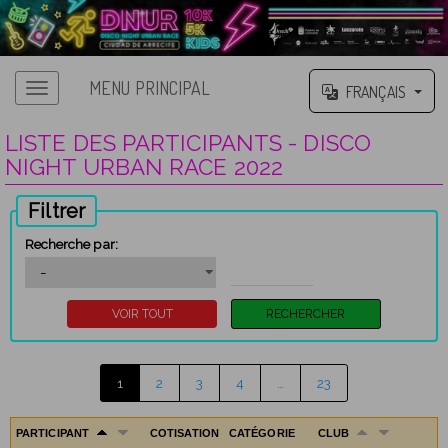
MENU PRINCIPAL
FRANÇAIS
LISTE DES PARTICIPANTS - DISCO
NIGHT URBAN RACE 2022
Filtrer
Recherche par:
1
2
3
4
…
23
PARTICIPANT
COTISATION
CATÉGORIE
CLUB