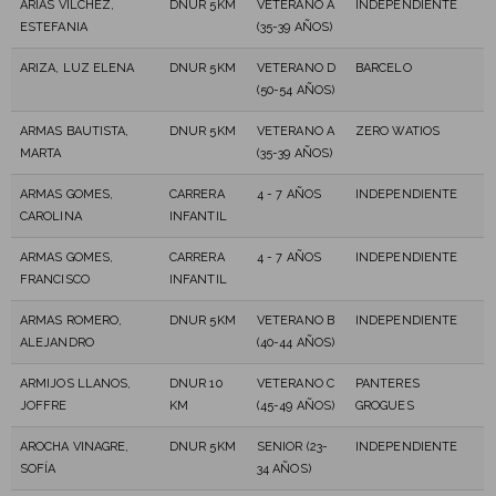
ARIAS VILCHEZ,
DNUR 5KM
VETERANO A
INDEPENDIENTE
ESTEFANIA
(35-39 AÑOS)
ARIZA, LUZ ELENA
DNUR 5KM
VETERANO D
BARCELO
(50-54 AÑOS)
ARMAS BAUTISTA,
DNUR 5KM
VETERANO A
ZERO WATIOS
MARTA
(35-39 AÑOS)
ARMAS GOMES,
CARRERA
4 - 7 AÑOS
INDEPENDIENTE
CAROLINA
INFANTIL
ARMAS GOMES,
CARRERA
4 - 7 AÑOS
INDEPENDIENTE
FRANCISCO
INFANTIL
ARMAS ROMERO,
DNUR 5KM
VETERANO B
INDEPENDIENTE
ALEJANDRO
(40-44 AÑOS)
ARMIJOS LLANOS,
DNUR 10
VETERANO C
PANTERES
JOFFRE
KM
(45-49 AÑOS)
GROGUES
AROCHA VINAGRE,
DNUR 5KM
SENIOR (23-
INDEPENDIENTE
SOFÍA
34 AÑOS)