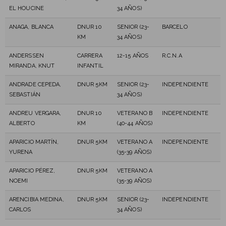
EL HOUCINE
34 AÑOS)
ANAGA, BLANCA
DNUR 10
SENIOR (23-
BARCELO
KM
34 AÑOS)
ANDERSSEN
CARRERA
12-15 AÑOS
R.C.N.A
MIRANDA, KNUT
INFANTIL
ANDRADE CEPEDA,
DNUR 5KM
SENIOR (23-
INDEPENDIENTE
SEBASTIÁN
34 AÑOS)
ANDREU VERGARA,
DNUR 10
VETERANO B
INDEPENDIENTE
ALBERTO
KM
(40-44 AÑOS)
APARICIO MARTÍN,
DNUR 5KM
VETERANO A
INDEPENDIENTE
YURENA
(35-39 AÑOS)
APARICIO PÉREZ,
DNUR 5KM
VETERANO A
NOEMI
(35-39 AÑOS)
ARENCIBIA MEDINA,
DNUR 5KM
SENIOR (23-
INDEPENDIENTE
CARLOS
34 AÑOS)