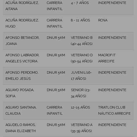
ACUÑA RODRÍGUEZ,
CARRERA
4 - 7 AÑOS
INDEPENDIENTE
AITANA
INFANTIL
ACUÑA RODRÍGUEZ,
CARRERA
8 - 11 AÑOS
RCNA
HUGO
INFANTIL
AFONSO BETANCOR,
DNUR 5KM
VETERANO B
INDEPENDIENTE
JOANA
(40-44 AÑOS)
AFONSO LABRADOR,
DNUR 5KM
VETERANO D
MACROFIT
ANGELES VICTORIA
(50-54 AÑOS)
ARRECIFE
AFONSO PERDOMO,
DNUR 5KM
JUVENIL(16-
INDEPENDIENTE
EMELIO JESÚS
17 AÑOS)
AGUAYO POSADA,
DNUR 5KM
SENIOR (23-
INDEPENDIENTE
SOFIA
34 AÑOS)
AGUAYO SANTANA,
CARRERA
12-15 AÑOS
TRIATLON CLUB
CLAUDIA
INFANTIL
NÁUTICO ARRECIFE
AGUDELO RAMOS,
DNUR 5KM
VETERANO A
INDEPENDIENTE
DIANA ELIZABETH
(35-39 AÑOS)