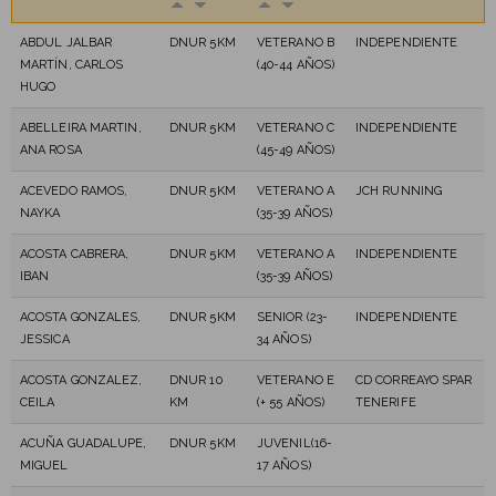
ABDUL JALBAR
DNUR 5KM
VETERANO B
INDEPENDIENTE
MARTÍN, CARLOS
(40-44 AÑOS)
HUGO
ABELLEIRA MARTIN,
DNUR 5KM
VETERANO C
INDEPENDIENTE
ANA ROSA
(45-49 AÑOS)
ACEVEDO RAMOS,
DNUR 5KM
VETERANO A
JCH RUNNING
NAYKA
(35-39 AÑOS)
ACOSTA CABRERA,
DNUR 5KM
VETERANO A
INDEPENDIENTE
IBAN
(35-39 AÑOS)
ACOSTA GONZALES,
DNUR 5KM
SENIOR (23-
INDEPENDIENTE
JESSICA
34 AÑOS)
ACOSTA GONZALEZ,
DNUR 10
VETERANO E
CD CORREAYO SPAR
CEILA
KM
(+ 55 AÑOS)
TENERIFE
ACUÑA GUADALUPE,
DNUR 5KM
JUVENIL(16-
MIGUEL
17 AÑOS)