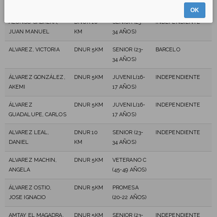
MARÍA LOURDES
34 AÑOS)
OK
ALONSO CABRERA,
DNUR 10
SENIOR (23-
INDEPENDIENTE
JUAN MANUEL
KM
34 AÑOS)
ALVAREZ, VICTORIA
DNUR 5KM
SENIOR (23-
BARCELO
34 AÑOS)
ÁLVAREZ GONZÁLEZ,
DNUR 5KM
JUVENIL(16-
INDEPENDIENTE
AKEMI
17 AÑOS)
ÁLVAREZ
DNUR 5KM
JUVENIL(16-
INDEPENDIENTE
GUADALUPE, CARLOS
17 AÑOS)
ALVAREZ LEAL,
DNUR 10
SENIOR (23-
INDEPENDIENTE
DANIEL
KM
34 AÑOS)
ALVAREZ MACHIN,
DNUR 5KM
VETERANO C
ANGELA
(45-49 AÑOS)
ÁLVAREZ OSTIO,
DNUR 5KM
PROMESA
JOSE IGNACIO
(20-22 AÑOS)
AMTAY EL MAGADRA,
DNUR 5KM
SENIOR (23-
INDEPENDIENTE