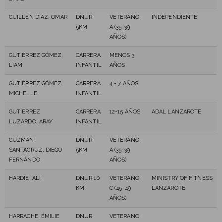
GUILLEN DIAZ, OMAR
DNUR
VETERANO
INDEPENDIENTE
5KM
A (35-39
AÑOS)
GUTIÉRREZ GÓMEZ,
CARRERA
MENOS 3
LIAM
INFANTIL
AÑOS
GUTIÉRREZ GÓMEZ,
CARRERA
4 - 7 AÑOS
MICHELLE
INFANTIL
GUTIERREZ
CARRERA
12-15 AÑOS
ADAL LANZAROTE
LUZARDO, ARAY
INFANTIL
GUZMAN
DNUR
VETERANO
SANTACRUZ, DIEGO
5KM
A (35-39
FERNANDO
AÑOS)
HARDIE, ALI
DNUR 10
VETERANO
MINISTRY OF FITNESS
KM
C (45-49
LANZAROTE
AÑOS)
HARRACHE, ÉMILIE
DNUR
VETERANO