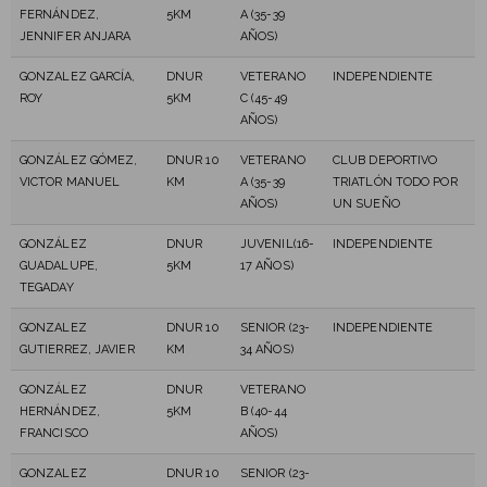
FERNÁNDEZ,
5KM
A (35-39
JENNIFER ANJARA
AÑOS)
GONZALEZ GARCÍA,
DNUR
VETERANO
INDEPENDIENTE
ROY
5KM
C (45-49
AÑOS)
GONZÁLEZ GÓMEZ,
DNUR 10
VETERANO
CLUB DEPORTIVO
VICTOR MANUEL
KM
A (35-39
TRIATLÓN TODO POR
AÑOS)
UN SUEÑO
GONZÁLEZ
DNUR
JUVENIL(16-
INDEPENDIENTE
GUADALUPE,
5KM
17 AÑOS)
TEGADAY
GONZALEZ
DNUR 10
SENIOR (23-
INDEPENDIENTE
GUTIERREZ, JAVIER
KM
34 AÑOS)
GONZÁLEZ
DNUR
VETERANO
HERNÁNDEZ,
5KM
B (40-44
FRANCISCO
AÑOS)
GONZALEZ
DNUR 10
SENIOR (23-