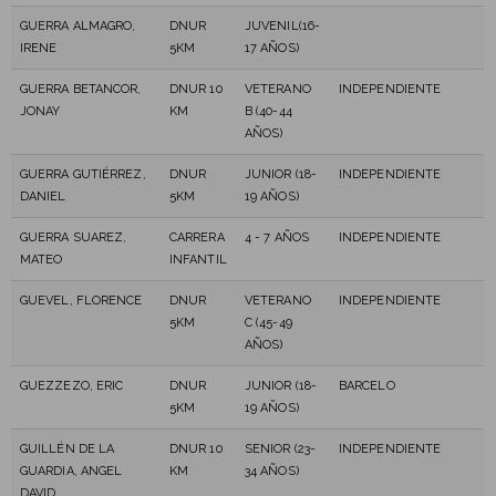
GUERRA ALMAGRO,
DNUR
JUVENIL(16-
IRENE
5KM
17 AÑOS)
GUERRA BETANCOR,
DNUR 10
VETERANO
INDEPENDIENTE
JONAY
KM
B (40-44
AÑOS)
GUERRA GUTIÉRREZ,
DNUR
JUNIOR (18-
INDEPENDIENTE
DANIEL
5KM
19 AÑOS)
GUERRA SUAREZ,
CARRERA
4 - 7 AÑOS
INDEPENDIENTE
MATEO
INFANTIL
GUEVEL, FLORENCE
DNUR
VETERANO
INDEPENDIENTE
5KM
C (45-49
AÑOS)
GUEZZEZO, ERIC
DNUR
JUNIOR (18-
BARCELO
5KM
19 AÑOS)
GUILLÉN DE LA
DNUR 10
SENIOR (23-
INDEPENDIENTE
GUARDIA, ANGEL
KM
34 AÑOS)
DAVID