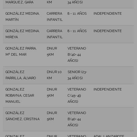
MARQUEZ, GARA
KM
34 AÑOS)
GONZÁLEZ MEDINA,
CARRERA
8 - 11 AÑOS
INDEPENDIENTE
MARTÍN
INFANTIL
GONZÁLEZ MEDINA,
CARRERA
8 - 11 AÑOS
INDEPENDIENTE
MIREYA
INFANTIL
GONZÁLEZ PARRA,
DNUR
VETERANO
Mª DEL MAR
5KM
B (40-44
AÑOS)
GONZÁLEZ
DNUR 10
SENIOR (23-
PARRILLA, ÁLVARO
KM
34 AÑOS)
GONZALEZ
DNUR
VETERANO
INDEPENDIENTE
ROBAYNA, CESAR
5KM
C (45-49
MANUEL
AÑOS)
GONZÁLEZ
DNUR
VETERANO
SÁNCHEZ, CRISTINA
5KM
B (40-44
AÑOS)
GONZALEZ
DNUR
VETERANO
ADAL LANZAROTE