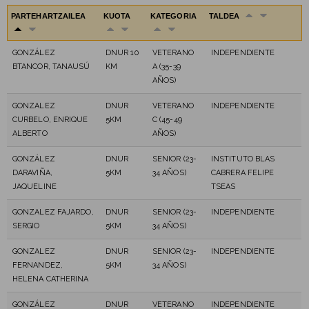
PARTEHARTZAILEA
KUOTA
KATEGORIA
TALDEA
GONZÁLEZ
DNUR 10
VETERANO
INDEPENDIENTE
BTANCOR, TANAUSÚ
KM
A (35-39
AÑOS)
GONZALEZ
DNUR
VETERANO
INDEPENDIENTE
CURBELO, ENRIQUE
5KM
C (45-49
ALBERTO
AÑOS)
GONZÁLEZ
DNUR
SENIOR (23-
INSTITUTO BLAS
DARAVIÑA,
5KM
34 AÑOS)
CABRERA FELIPE
JAQUELINE
TSEAS
GONZALEZ FAJARDO,
DNUR
SENIOR (23-
INDEPENDIENTE
SERGIO
5KM
34 AÑOS)
GONZALEZ
DNUR
SENIOR (23-
INDEPENDIENTE
FERNANDEZ,
5KM
34 AÑOS)
HELENA CATHERINA
GONZÁLEZ
DNUR
VETERANO
INDEPENDIENTE