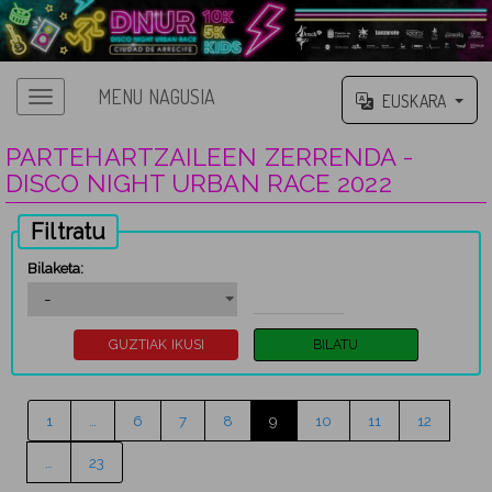
MENU NAGUSIA
EUSKARA
PARTEHARTZAILEEN ZERRENDA -
DISCO NIGHT URBAN RACE 2022
Filtratu
Bilaketa:
1
…
6
7
8
9
10
11
12
…
23