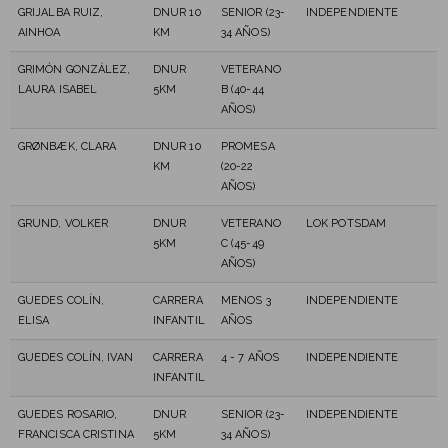
GRIJALBA RUIZ,
DNUR 10
SENIOR (23-
INDEPENDIENTE
AINHOA
KM
34 AÑOS)
GRIMÓN GONZÁLEZ,
DNUR
VETERANO
LAURA ISABEL
5KM
B (40-44
AÑOS)
GRØNBÆK, CLARA
DNUR 10
PROMESA
KM
(20-22
AÑOS)
GRUND, VOLKER
DNUR
VETERANO
LOK POTSDAM
5KM
C (45-49
AÑOS)
GUEDES COLÍN,
CARRERA
MENOS 3
INDEPENDIENTE
ELISA
INFANTIL
AÑOS
GUEDES COLÍN, IVAN
CARRERA
4 - 7 AÑOS
INDEPENDIENTE
INFANTIL
GUEDES ROSARIO,
DNUR
SENIOR (23-
INDEPENDIENTE
FRANCISCA CRISTINA
5KM
34 AÑOS)