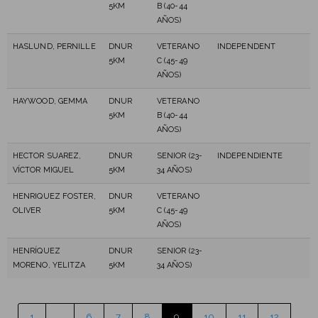
5KM
B (40-44
AÑOS)
HASLUND, PERNILLE
DNUR
VETERANO
INDEPENDENT
5KM
C (45-49
AÑOS)
HAYWOOD, GEMMA
DNUR
VETERANO
5KM
B (40-44
AÑOS)
HECTOR SUAREZ,
DNUR
SENIOR (23-
INDEPENDIENTE
VÍCTOR MIGUEL
5KM
34 AÑOS)
HENRIQUEZ FOSTER,
DNUR
VETERANO
OLIVER
5KM
C (45-49
AÑOS)
HENRÍQUEZ
DNUR
SENIOR (23-
MORENO, YELITZA
5KM
34 AÑOS)
1
…
6
7
8
9
10
11
12