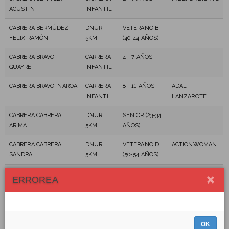
AGUSTIN
INFANTIL
CABRERA BERMÚDEZ,
DNUR
VETERANO B
FÉLIX RAMÓN
5KM
(40-44 AÑOS)
CABRERA BRAVO,
CARRERA
4 - 7 AÑOS
GUAYRE
INFANTIL
CABRERA BRAVO, NAROA
CARRERA
8 - 11 AÑOS
ADAL
INFANTIL
LANZAROTE
CABRERA CABRERA,
DNUR
SENIOR (23-34
ARIMA
5KM
AÑOS)
CABRERA CABRERA,
DNUR
VETERANO D
ACTIONWOMAN
SANDRA
5KM
(50-54 AÑOS)
CABRERA CALLERO, ANA
DNUR
SENIOR (23-34
INDEPENDIENTE
ERROREA
ISABEL
5KM
AÑOS)
CABRERA CASTRO, SARA
DNUR
VETERANO B
5KM
(40-44 AÑOS)
OK