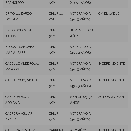
FRANCISCO
5KM
(50-54 AÑOS)
BRITO LUZARDO,
DNUR 10
VETERANO A
CM EL JABLE
DAVINIA
KM
(35-39 AÑOS)
BRITO RODRÍGUEZ,
DNUR
JUVENIL(16-17
AARON
5KM
AÑOS)
BROCAL SÁNCHEZ,
DNUR
VETERANO C
MARÍA ISABEL
5KM
(45-49 AÑOS)
CABELLO ALBEROLA,
DNUR
VETERANO A
INDEPENDIENTE
MARCOS
5KM
(35-39 AÑOS)
CABRA ROJO, Mª ISABEL
DNUR
VETERANO C
INDEPENDIENTE
5KM
(45-49 AÑOS)
CABRERA AGUIAR,
DNUR
SENIOR (23-34
ACTIONWOMAN
ADRIANA
5KM
AÑOS)
CABRERA AGUIAR,
DNUR
VETERANO A
ARALIA
5KM
(35-39 AÑOS)
CABRERA BENITEZ,
CARRERA
4 - 7 AÑOS
INDEPENDIENTE