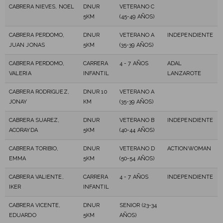
CABRERA NIEVES, NOEL
DNUR
VETERANO C
5KM
(45-49 AÑOS)
CABRERA PERDOMO,
DNUR
VETERANO A
INDEPENDIENTE
JUAN JONAS
5KM
(35-39 AÑOS)
CABRERA PERDOMO,
CARRERA
4 - 7 AÑOS
ADAL
VALERIA
INFANTIL
LANZAROTE
CABRERA RODRIGUEZ,
DNUR 10
VETERANO A
JONAY
KM
(35-39 AÑOS)
CABRERA SUAREZ,
DNUR
VETERANO B
INDEPENDIENTE
ACORAYDA
5KM
(40-44 AÑOS)
CABRERA TORIBIO,
DNUR
VETERANO D
ACTIONWOMAN
EMMA
5KM
(50-54 AÑOS)
CABRERA VALIENTE,
CARRERA
4 - 7 AÑOS
INDEPENDIENTE
IKER
INFANTIL
CABRERA VICENTE,
DNUR
SENIOR (23-34
EDUARDO
5KM
AÑOS)