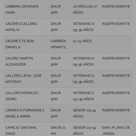
CABRERA ZENKNER,
DNUR
JUVENIL(16-17
INDEPENDIENTE
KIARA
5KM
AÑOS)
CÁCERES CALLERO,
DNUR
VETERANO A
INDEPENDIENTE
NATALIA
5KM
(35-39 AÑOS)
CACERES TEJERA,
CARRERA
12-15 AÑOS
DANIELA
INFANTIL
CALERO MARTIN,
DNUR
VETERANO A
INDEPENDIENTE
ALEXANDER
5KM
(35-39 AÑOS)
CALLERO LEIVA, JOSE
DNUR
VETERANO A
INDEPENDIENTE
ANTONIO
5KM
(35-39 AÑOS)
CALLERO MORALES,
DNUR
VETERANO C
INDEPENDIENTE
ISIDRO
5KM
(45-49 AÑOS)
CAMACHO FERNÁNDEZ,
DNUR
SENIOR (23-34
INDEPENDIENTE
ÁNGELA MARÍA
5KM
AÑOS)
CAMEJO SANTANA,
DNUR 10
SENIOR (23-34
EAMJ PLAYAS DE
DAVID
KM
AÑOS)
JANDIA