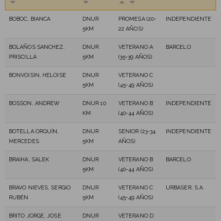
BOBOC, BIANCA
DNUR
PROMESA (20-
INDEPENDIENTE
5KM
22 AÑOS)
BOLAÑOS SANCHEZ,
DNUR
VETERANO A
BARCELO
PRISCILLA
5KM
(35-39 AÑOS)
BONVOISIN, HELOISE
DNUR
VETERANO C
5KM
(45-49 AÑOS)
BOSSON, ANDREW
DNUR 10
VETERANO B
INDEPENDIENTE
KM
(40-44 AÑOS)
BOTELLA ORQUÍN,
DNUR
SENIOR (23-34
INDEPENDIENTE
MERCEDES
5KM
AÑOS)
BRAIHA, SALEK
DNUR
VETERANO B
BARCELO
5KM
(40-44 AÑOS)
BRAVO NIEVES, SERGIO
DNUR
VETERANO C
URBASER, S.A.
RUBÉN
5KM
(45-49 AÑOS)
BRITO JORGE, JOSE
DNUR
VETERANO D