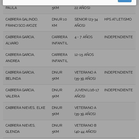
CABRERA DE LEÓN,
DNUR
PROMESA (20-
INDEPENDIENTE
PAULA
5KM
22 AÑOS)
CABRERA GALINDO,
DNUR 10
SENIOR (23-34
HPS ATLETISMO
FRANCISCO AYOZE
KM
AÑOS)
CABRERA GARCIA,
CARRERA
4 - 7 AÑOS
INDEPENDIENTE
ALVARO
INFANTIL
CABRERA GARCIA,
CARRERA
12-15 AÑOS
ANDREA
INFANTIL
CABRERA GARCIA,
DNUR
VETERANO A
INDEPENDIENTE
BELINDA
5KM
(35-39 AÑOS)
CABRERA GARCIA,
DNUR
JUVENIL(16-17
INDEPENDIENTE
VALERIA
5KM
AÑOS)
CABRERA NIEVES, ELKE
DNUR
VETERANO A
5KM
(35-39 AÑOS)
CABRERA NIEVES,
DNUR
VETERANO B
GLENDA
5KM
(40-44 AÑOS)