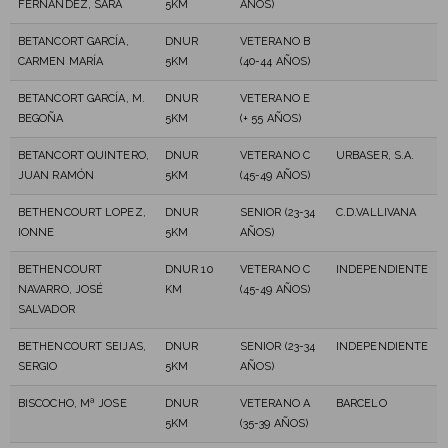
FERNANDEZ, SARA
5KM
AÑOS)
BETANCORT GARCÍA,
DNUR
VETERANO B
CARMEN MARÍA
5KM
(40-44 AÑOS)
BETANCORT GARCÍA, M.
DNUR
VETERANO E
BEGOÑA
5KM
(+ 55 AÑOS)
BETANCORT QUINTERO,
DNUR
VETERANO C
URBASER, S.A.
JUAN RAMÓN
5KM
(45-49 AÑOS)
BETHENCOURT LOPEZ,
DNUR
SENIOR (23-34
C.D.VALLIVANA
IONNE
5KM
AÑOS)
BETHENCOURT
DNUR 10
VETERANO C
INDEPENDIENTE
NAVARRO, JOSÉ
KM
(45-49 AÑOS)
SALVADOR
BETHENCOURT SEIJAS,
DNUR
SENIOR (23-34
INDEPENDIENTE
SERGIO
5KM
AÑOS)
BISCOCHO, Mª JOSE
DNUR
VETERANO A
BARCELO
5KM
(35-39 AÑOS)