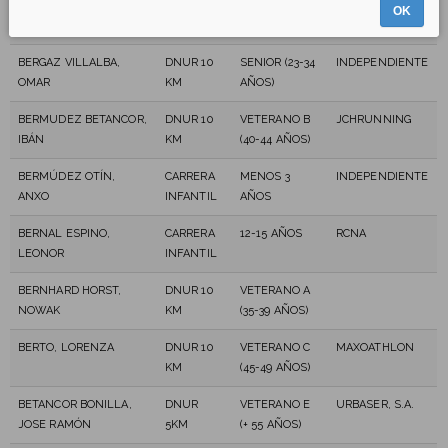
BERGAZ VILLALBA,
DNUR 10
VETERANO B
OK
MARCOS
KM
(40-44 AÑOS)
BERGAZ VILLALBA,
DNUR 10
SENIOR (23-34
INDEPENDIENTE
OMAR
KM
AÑOS)
BERMUDEZ BETANCOR,
DNUR 10
VETERANO B
JCHRUNNING
IBÁN
KM
(40-44 AÑOS)
BERMÚDEZ OTÍN,
CARRERA
MENOS 3
INDEPENDIENTE
ANXO
INFANTIL
AÑOS
BERNAL ESPINO,
CARRERA
12-15 AÑOS
RCNA
LEONOR
INFANTIL
BERNHARD HORST,
DNUR 10
VETERANO A
NOWAK
KM
(35-39 AÑOS)
BERTO, LORENZA
DNUR 10
VETERANO C
MAXOATHLON
KM
(45-49 AÑOS)
BETANCOR BONILLA,
DNUR
VETERANO E
URBASER, S.A.
JOSE RAMÓN
5KM
(+ 55 AÑOS)