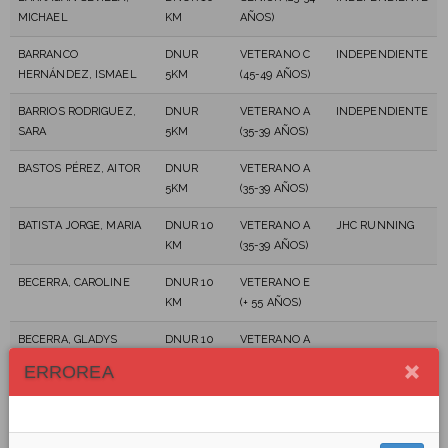
MICHAEL
KM
AÑOS)
BARRANCO
DNUR
VETERANO C
INDEPENDIENTE
HERNÁNDEZ, ISMAEL
5KM
(45-49 AÑOS)
BARRIOS RODRIGUEZ,
DNUR
VETERANO A
INDEPENDIENTE
SARA
5KM
(35-39 AÑOS)
BASTOS PÉREZ, AITOR
DNUR
VETERANO A
5KM
(35-39 AÑOS)
BATISTA JORGE, MARIA
DNUR 10
VETERANO A
JHC RUNNING
KM
(35-39 AÑOS)
BECERRA, CAROLINE
DNUR 10
VETERANO E
KM
(+ 55 AÑOS)
BECERRA, GLADYS
DNUR 10
VETERANO A
KM
(35-39 AÑOS)
ERROREA
BEJARANO HINCAPIÉ,
DNUR
SENIOR (23-34
VANESSA
5KM
AÑOS)