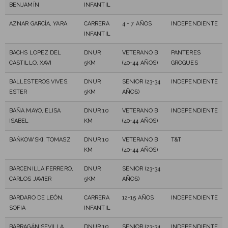
BENJAMÍN
INFANTIL
AZNAR GARCÍA, YARA
CARRERA
4 - 7 AÑOS
INDEPENDIENTE
INFANTIL
BACHS LOPEZ DEL
DNUR
VETERANO B
PANTERES
CASTILLO, XAVI
5KM
(40-44 AÑOS)
GROGUES
BALLESTEROS VIVES,
DNUR
SENIOR (23-34
INDEPENDIENTE
ESTER
5KM
AÑOS)
BAÑA MAYO, ELISA
DNUR 10
VETERANO B
INDEPENDIENTE
ISABEL
KM
(40-44 AÑOS)
BAŃKOWSKI, TOMASZ
DNUR 10
VETERANO B
T&T
KM
(40-44 AÑOS)
BARCENILLA FERRERO,
DNUR
SENIOR (23-34
CARLOS JAVIER
5KM
AÑOS)
BARDARO DE LEÓN,
CARRERA
12-15 AÑOS
INDEPENDIENTE
SOFIA
INFANTIL
BARRAGÁN SEVILLA,
DNUR 10
SENIOR (23-34
INDEPENDIENTE