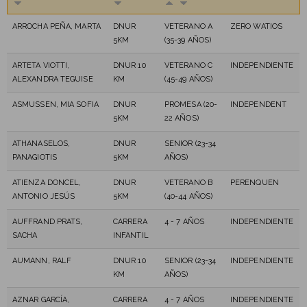
ARROCHA PEÑA, MARTA
DNUR
VETERANO A
ZERO WATIOS
5KM
(35-39 AÑOS)
ARTETA VIOTTI,
DNUR 10
VETERANO C
INDEPENDIENTE
ALEXANDRA TEGUISE
KM
(45-49 AÑOS)
ASMUSSEN, MIA SOFIA
DNUR
PROMESA (20-
INDEPENDENT
5KM
22 AÑOS)
ATHANASELOS,
DNUR
SENIOR (23-34
PANAGIOTIS
5KM
AÑOS)
ATIENZA DONCEL,
DNUR
VETERANO B
PERENQUEN
ANTONIO JESÚS
5KM
(40-44 AÑOS)
AUFFRAND PRATS,
CARRERA
4 - 7 AÑOS
INDEPENDIENTE
SACHA
INFANTIL
AUMANN, RALF
DNUR 10
SENIOR (23-34
INDEPENDIENTE
KM
AÑOS)
AZNAR GARCÍA,
CARRERA
4 - 7 AÑOS
INDEPENDIENTE