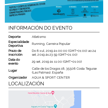
INFORMACIÓN DO EVENTO
Deporte
Atletismo
Especialidade
Running, Carreira Popular
Deportiva
Prazo de
Do
8 xul, 2019
ás
00:00 (GMT+01:00)
ao
24
inscrición
set, 2019
ás
23:59 (GMT+01:00)
Data do
29 set, 2019
ás
11:00 (GMT+01:00)
evento
Calle de los Dragos 18, 35508 Costa Teguise
Lugar
(Las Palmas), España
Organizador
AQUA & SPORT CENTER
LOCALIZACIÓN