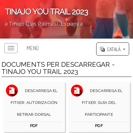
TINAJO YOU TRAIL 2023
a Tinajo (Las Palmas), Espanya
';
MENÚ
CATALÀ
DOCUMENTS PER DESCARREGAR -
TINAJO YOU TRAIL 2023
DESCARREGA EL
DESCARREGA EL
FITXER: AUTORIZACIÓN
FITXER: GUÍA DEL
RETIRAR DORSAL
PARTICIPANTE
PDF
PDF