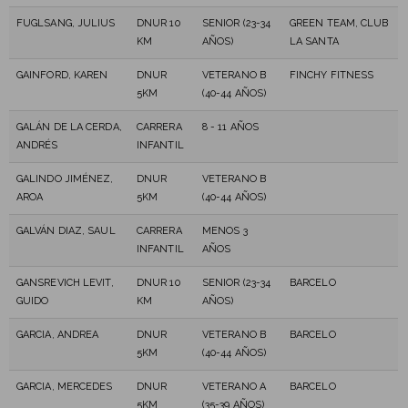
FUGLSANG, JULIUS
DNUR 10
SENIOR (23-34
GREEN TEAM, CLUB
KM
AÑOS)
LA SANTA
GAINFORD, KAREN
DNUR
VETERANO B
FINCHY FITNESS
5KM
(40-44 AÑOS)
GALÁN DE LA CERDA,
CARRERA
8 - 11 AÑOS
ANDRÉS
INFANTIL
GALINDO JIMÉNEZ,
DNUR
VETERANO B
AROA
5KM
(40-44 AÑOS)
GALVÁN DIAZ, SAUL
CARRERA
MENOS 3
INFANTIL
AÑOS
GANSREVICH LEVIT,
DNUR 10
SENIOR (23-34
BARCELO
GUIDO
KM
AÑOS)
GARCIA, ANDREA
DNUR
VETERANO B
BARCELO
5KM
(40-44 AÑOS)
GARCIA, MERCEDES
DNUR
VETERANO A
BARCELO
5KM
(35-39 AÑOS)