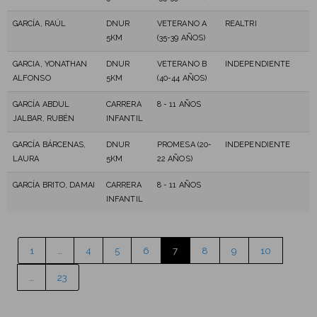
GARCÍA, RAÚL
DNUR
VETERANO A
REALTRI
5KM
(35-39 AÑOS)
GARCIA, YONATHAN
DNUR
VETERANO B
INDEPENDIENTE
ALFONSO
5KM
(40-44 AÑOS)
GARCÍA ABDUL
CARRERA
8 - 11 AÑOS
JALBAR, RUBÉN
INFANTIL
GARCÍA BÁRCENAS,
DNUR
PROMESA (20-
INDEPENDIENTE
LAURA
5KM
22 AÑOS)
GARCÍA BRITO, DAMAI
CARRERA
8 - 11 AÑOS
INFANTIL
1
…
4
5
6
7
8
9
10
…
23