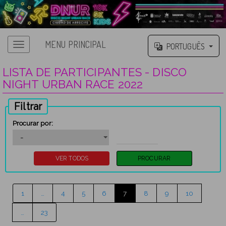
MENU PRINCIPAL
PORTUGUÊS
LISTA DE PARTICIPANTES - DISCO
NIGHT URBAN RACE 2022
Filtrar
Procurar por:
1
…
4
5
6
7
8
9
10
…
23