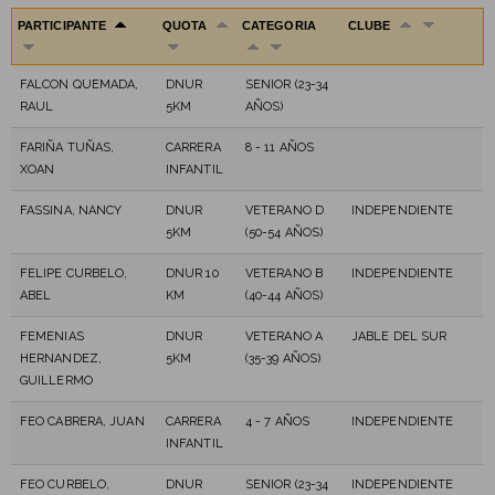
PARTICIPANTE
QUOTA
CATEGORIA
CLUBE
FALCON QUEMADA,
DNUR
SENIOR (23-34
RAUL
5KM
AÑOS)
FARIÑA TUÑAS,
CARRERA
8 - 11 AÑOS
XOAN
INFANTIL
FASSINA, NANCY
DNUR
VETERANO D
INDEPENDIENTE
5KM
(50-54 AÑOS)
FELIPE CURBELO,
DNUR 10
VETERANO B
INDEPENDIENTE
ABEL
KM
(40-44 AÑOS)
FEMENIAS
DNUR
VETERANO A
JABLE DEL SUR
HERNANDEZ,
5KM
(35-39 AÑOS)
GUILLERMO
FEO CABRERA, JUAN
CARRERA
4 - 7 AÑOS
INDEPENDIENTE
INFANTIL
FEO CURBELO,
DNUR
SENIOR (23-34
INDEPENDIENTE