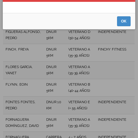
MAESTRE, JOSÉ
KM
AÑOS)
FERNANDEZ TAVIO,
DNUR
SENIOR (23-34
INDEPENDIENTE
RAQUEL
5KM
AÑOS)
OK
FIGUERAS ALFONSO,
DNUR
VETERANO D
INDEPENDIENTE
PEDRO
5KM
(50-54 AÑOS)
FINCH, FREYA
DNUR
VETERANO A
FINCHY FITNESS
5KM
(35-39 AÑOS)
FLORES GARCIA,
DNUR
VETERANO A
YANET
5KM
(35-39 AÑOS)
FLYNN, EOIN
DNUR
VETERANO B
5KM
(40-44 AÑOS)
FONTES FONTES,
DNUR 10
VETERANO E
INDEPENDIENTE
PEDRO
KM
(+ 55 AÑOS)
FORNAGUERA
DNUR
VETERANO A
INDEPENDIENTE
DOMÍNGUEZ, DAVID
5KM
(35-39 AÑOS)
FORNAGUERA
CARRERA
4 - 7 AÑOS
INDEPENDIENTE