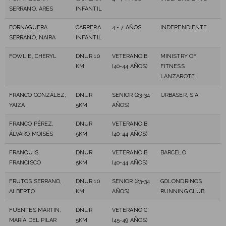
SERRANO, ARES
INFANTIL
FORNAGUERA
CARRERA
4 - 7 AÑOS
INDEPENDIENTE
SERRANO, NAIRA
INFANTIL
FOWLIE, CHERYL
DNUR 10
VETERANO B
MINISTRY OF
KM
(40-44 AÑOS)
FITNESS
LANZAROTE
FRANCO GONZÁLEZ,
DNUR
SENIOR (23-34
URBASER, S.A.
YAIZA
5KM
AÑOS)
FRANCO PÉREZ,
DNUR
VETERANO B
ÁLVARO MOISÉS
5KM
(40-44 AÑOS)
FRANQUIS,
DNUR
VETERANO B
BARCELO
FRANCISCO
5KM
(40-44 AÑOS)
FRUTOS SERRANO,
DNUR 10
SENIOR (23-34
GOLONDRINOS
ALBERTO
KM
AÑOS)
RUNNING CLUB
FUENTES MARTIN,
DNUR
VETERANO C
MARÍA DEL PILAR
5KM
(45-49 AÑOS)