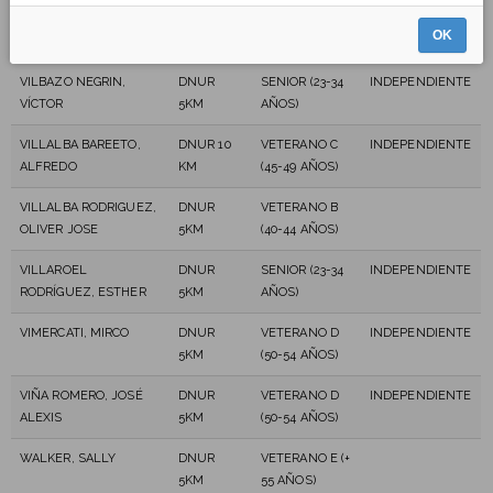
VILAS GIL, SILVIA
CARRERA
8 - 11 AÑOS
INDEPENDIENTE
OK
MARIA
INFANTIL
VILBAZO NEGRIN,
DNUR
SENIOR (23-34
INDEPENDIENTE
VÍCTOR
5KM
AÑOS)
VILLALBA BAREETO,
DNUR 10
VETERANO C
INDEPENDIENTE
ALFREDO
KM
(45-49 AÑOS)
VILLALBA RODRIGUEZ,
DNUR
VETERANO B
OLIVER JOSE
5KM
(40-44 AÑOS)
VILLAROEL
DNUR
SENIOR (23-34
INDEPENDIENTE
RODRÍGUEZ, ESTHER
5KM
AÑOS)
VIMERCATI, MIRCO
DNUR
VETERANO D
INDEPENDIENTE
5KM
(50-54 AÑOS)
VIÑA ROMERO, JOSÉ
DNUR
VETERANO D
INDEPENDIENTE
ALEXIS
5KM
(50-54 AÑOS)
WALKER, SALLY
DNUR
VETERANO E (+
5KM
55 AÑOS)