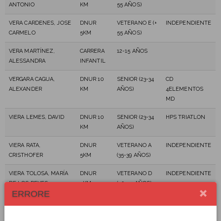
ANTONIO
KM
55 AÑOS)
VERA CARDENES, JOSE
DNUR
VETERANO E (+
INDEPENDIENTE
CARMELO
5KM
55 AÑOS)
VERA MARTÍNEZ,
CARRERA
12-15 AÑOS
ALESSANDRA
INFANTIL
VERGARA CAGUA,
DNUR 10
SENIOR (23-34
CD
ALEXANDER
KM
AÑOS)
4ELEMENTOS
MD
VIERA LEMES, DAVID
DNUR 10
SENIOR (23-34
HPS TRIATLON
KM
AÑOS)
VIERA RATA,
DNUR
VETERANO A
INDEPENDIENTE
CRISTHOFER
5KM
(35-39 AÑOS)
VIERA TOLOSA, MARÍA
DNUR
VETERANO D
INDEPENDIENTE
DE LOS REYES
5KM
(50-54 AÑOS)
ERRORE
VIERA TOLOSA,
DNUR
VETERANO A
SAMUEL
5KM
(35-39 AÑOS)