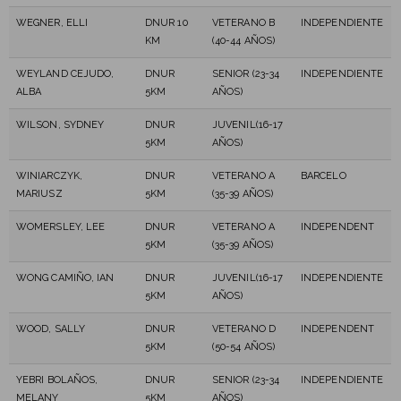
WEGNER, ELLI
DNUR 10
VETERANO B
INDEPENDIENTE
KM
(40-44 AÑOS)
WEYLAND CEJUDO,
DNUR
SENIOR (23-34
INDEPENDIENTE
ALBA
5KM
AÑOS)
WILSON, SYDNEY
DNUR
JUVENIL(16-17
5KM
AÑOS)
WINIARCZYK,
DNUR
VETERANO A
BARCELO
MARIUSZ
5KM
(35-39 AÑOS)
WOMERSLEY, LEE
DNUR
VETERANO A
INDEPENDENT
5KM
(35-39 AÑOS)
WONG CAMIÑO, IAN
DNUR
JUVENIL(16-17
INDEPENDIENTE
5KM
AÑOS)
WOOD, SALLY
DNUR
VETERANO D
INDEPENDENT
5KM
(50-54 AÑOS)
YEBRI BOLAÑOS,
DNUR
SENIOR (23-34
INDEPENDIENTE
MELANY
5KM
AÑOS)