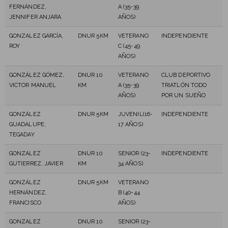
FERNÁNDEZ,
A (35-39
JENNIFER ANJARA
AÑOS)
GONZALEZ GARCÍA,
DNUR 5KM
VETERANO
INDEPENDIENTE
ROY
C (45-49
AÑOS)
GONZÁLEZ GÓMEZ,
DNUR 10
VETERANO
CLUB DEPORTIVO
VICTOR MANUEL
KM
A (35-39
TRIATLÓN TODO
AÑOS)
POR UN SUEÑO
GONZÁLEZ
DNUR 5KM
JUVENIL(16-
INDEPENDIENTE
GUADALUPE,
17 AÑOS)
TEGADAY
GONZALEZ
DNUR 10
SENIOR (23-
INDEPENDIENTE
GUTIERREZ, JAVIER
KM
34 AÑOS)
GONZÁLEZ
DNUR 5KM
VETERANO
HERNÁNDEZ,
B (40-44
FRANCISCO
AÑOS)
GONZALEZ
DNUR 10
SENIOR (23-