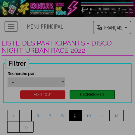
MENU PRINCIPAL
FRANÇAIS
LISTE DES PARTICIPANTS - DISCO
NIGHT URBAN RACE 2022
Filtrer
Recherche par:
1
…
6
7
8
9
10
11
12
…
23