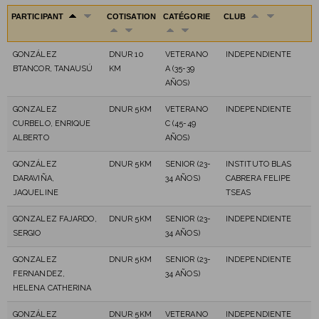
PARTICIPANT
COTISATION
CATÉGORIE
CLUB
GONZÁLEZ
DNUR 10
VETERANO
INDEPENDIENTE
BTANCOR, TANAUSÚ
KM
A (35-39
AÑOS)
GONZALEZ
DNUR 5KM
VETERANO
INDEPENDIENTE
CURBELO, ENRIQUE
C (45-49
ALBERTO
AÑOS)
GONZÁLEZ
DNUR 5KM
SENIOR (23-
INSTITUTO BLAS
DARAVIÑA,
34 AÑOS)
CABRERA FELIPE
JAQUELINE
TSEAS
GONZALEZ FAJARDO,
DNUR 5KM
SENIOR (23-
INDEPENDIENTE
SERGIO
34 AÑOS)
GONZALEZ
DNUR 5KM
SENIOR (23-
INDEPENDIENTE
FERNANDEZ,
34 AÑOS)
HELENA CATHERINA
GONZÁLEZ
DNUR 5KM
VETERANO
INDEPENDIENTE