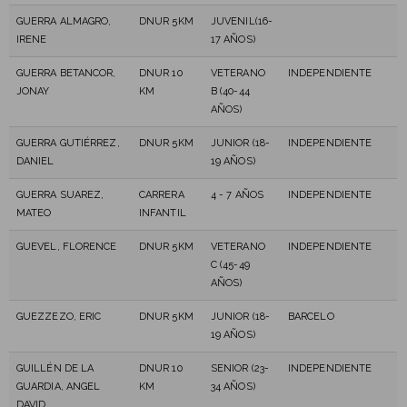
GUERRA ALMAGRO,
DNUR 5KM
JUVENIL(16-
IRENE
17 AÑOS)
GUERRA BETANCOR,
DNUR 10
VETERANO
INDEPENDIENTE
JONAY
KM
B (40-44
AÑOS)
GUERRA GUTIÉRREZ,
DNUR 5KM
JUNIOR (18-
INDEPENDIENTE
DANIEL
19 AÑOS)
GUERRA SUAREZ,
CARRERA
4 - 7 AÑOS
INDEPENDIENTE
MATEO
INFANTIL
GUEVEL, FLORENCE
DNUR 5KM
VETERANO
INDEPENDIENTE
C (45-49
AÑOS)
GUEZZEZO, ERIC
DNUR 5KM
JUNIOR (18-
BARCELO
19 AÑOS)
GUILLÉN DE LA
DNUR 10
SENIOR (23-
INDEPENDIENTE
GUARDIA, ANGEL
KM
34 AÑOS)
DAVID