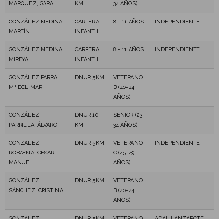
MARQUEZ, GARA
KM
34 AÑOS)
GONZÁLEZ MEDINA,
CARRERA
8 - 11 AÑOS
INDEPENDIENTE
MARTÍN
INFANTIL
GONZÁLEZ MEDINA,
CARRERA
8 - 11 AÑOS
INDEPENDIENTE
MIREYA
INFANTIL
GONZÁLEZ PARRA,
DNUR 5KM
VETERANO
Mª DEL MAR
B (40-44
AÑOS)
GONZÁLEZ
DNUR 10
SENIOR (23-
PARRILLA, ÁLVARO
KM
34 AÑOS)
GONZALEZ
DNUR 5KM
VETERANO
INDEPENDIENTE
ROBAYNA, CESAR
C (45-49
MANUEL
AÑOS)
GONZÁLEZ
DNUR 5KM
VETERANO
SÁNCHEZ, CRISTINA
B (40-44
AÑOS)
GONZALEZ
DNUR 5KM
VETERANO
ADAL LANZAROTE