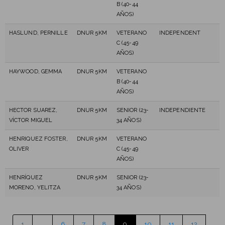
B (40-44
AÑOS)
HASLUND, PERNILLE
DNUR 5KM
VETERANO
INDEPENDENT
C (45-49
AÑOS)
HAYWOOD, GEMMA
DNUR 5KM
VETERANO
B (40-44
AÑOS)
HECTOR SUAREZ,
DNUR 5KM
SENIOR (23-
INDEPENDIENTE
VÍCTOR MIGUEL
34 AÑOS)
HENRIQUEZ FOSTER,
DNUR 5KM
VETERANO
OLIVER
C (45-49
AÑOS)
HENRÍQUEZ
DNUR 5KM
SENIOR (23-
MORENO, YELITZA
34 AÑOS)
1
…
6
7
8
9
10
11
12