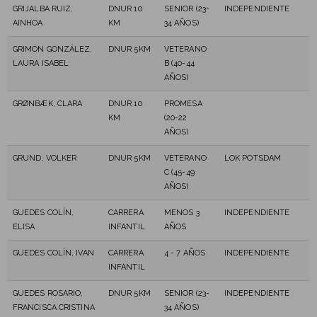
GRIJALBA RUIZ,
DNUR 10
SENIOR (23-
INDEPENDIENTE
AINHOA
KM
34 AÑOS)
GRIMÓN GONZÁLEZ,
DNUR 5KM
VETERANO
LAURA ISABEL
B (40-44
AÑOS)
GRØNBÆK, CLARA
DNUR 10
PROMESA
KM
(20-22
AÑOS)
GRUND, VOLKER
DNUR 5KM
VETERANO
LOK POTSDAM
C (45-49
AÑOS)
GUEDES COLÍN,
CARRERA
MENOS 3
INDEPENDIENTE
ELISA
INFANTIL
AÑOS
GUEDES COLÍN, IVAN
CARRERA
4 - 7 AÑOS
INDEPENDIENTE
INFANTIL
GUEDES ROSARIO,
DNUR 5KM
SENIOR (23-
INDEPENDIENTE
FRANCISCA CRISTINA
34 AÑOS)