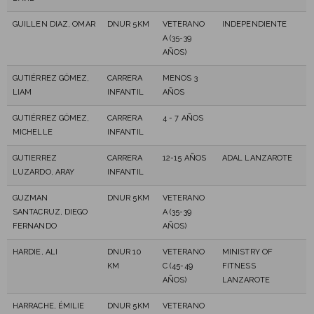
GUILLEN DIAZ, OMAR
DNUR 5KM
VETERANO
INDEPENDIENTE
A (35-39
AÑOS)
GUTIÉRREZ GÓMEZ,
CARRERA
MENOS 3
LIAM
INFANTIL
AÑOS
GUTIÉRREZ GÓMEZ,
CARRERA
4 - 7 AÑOS
MICHELLE
INFANTIL
GUTIERREZ
CARRERA
12-15 AÑOS
ADAL LANZAROTE
LUZARDO, ARAY
INFANTIL
GUZMAN
DNUR 5KM
VETERANO
SANTACRUZ, DIEGO
A (35-39
FERNANDO
AÑOS)
HARDIE, ALI
DNUR 10
VETERANO
MINISTRY OF
KM
C (45-49
FITNESS
AÑOS)
LANZAROTE
HARRACHE, ÉMILIE
DNUR 5KM
VETERANO