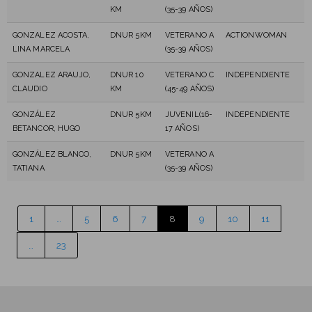
KM
(35-39 AÑOS)
GONZALEZ ACOSTA,
DNUR 5KM
VETERANO A
ACTIONWOMAN
LINA MARCELA
(35-39 AÑOS)
GONZALEZ ARAUJO,
DNUR 10
VETERANO C
INDEPENDIENTE
CLAUDIO
KM
(45-49 AÑOS)
GONZÁLEZ
DNUR 5KM
JUVENIL(16-
INDEPENDIENTE
BETANCOR, HUGO
17 AÑOS)
GONZÁLEZ BLANCO,
DNUR 5KM
VETERANO A
TATIANA
(35-39 AÑOS)
1
…
5
6
7
8
9
10
11
…
23