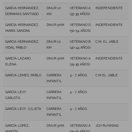
GARCIA HERNANDEZ,
DNUR 10
VETERANO A
INDEPENDIENTE
DORAMAS SANTIAGO
KM
(35-39 AÑOS)
GARCÍA HERNANDEZ,
DNUR 5KM
VETERANO D
INDEPENDIENTE
MARÍA SANDRA
(50-54 AÑOS)
GARCIA HERNANDEZ,
DNUR 10
VETERANO B
C.M. EL JABLE
VIDAL PABLO
KM
(40-44 AÑOS)
GARCÍA LÁZARO,
DNUR 5KM
VETERANO A
INDEPENDIENTE
ELENA
(35-39 AÑOS)
GARCIA LEMES, PABLO
CARRERA
4 - 7 AÑOS
C.M EL JABLE
INFANTIL
GARCÍA LEVY,
CARRERA
4 - 7 AÑOS
CARLOTA
INFANTIL
GARCÍA LEVY, JULIETA
CARRERA
4 - 7 AÑOS
INFANTIL
GARCÍA LOPEZ,
DNUR 5KM
VETERANO A
JCH RUNNING
MARTÍN
(35-39 AÑOS)