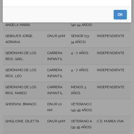
GARRUCHO CUEVAS,
DNUR 10
VETERANO B
JOSE GABRIEL
KM
(40-44 AÑOS)
OK
GARZON LONDOÑO,
DNUR 5KM
VETERANO B
INDEPENDIENTE
ANGELA MARIA
(40-44 AÑOS)
GEBAUER JORGE,
DNUR 5KM
SENIOR (23-
INDEPENDIENTE
ADRIANA
34 AÑOS)
GERÓNIMO DE LOS
CARRERA
4 - 7 AÑOS
INDEPENDIENTE
RÍOS, GAEL
INFANTIL
GERÓNIMO DE LOS
CARRERA
4 - 7 AÑOS
INDEPENDIENTE
RÍOS, LEO
INFANTIL
GERÓNIMO DE LOS
CARRERA
MENOS 3
INDEPENDIENTE
RÍOS, MARCO
INFANTIL
AÑOS
GHERSINI, BRANCO
DNUR 10
VETERANO C
KM
(45-49 AÑOS)
GHIGLIONE, DILETTA
DNUR 5KM
VETERANO A
C.D. MAREA VIVA
(35-39 AÑOS)