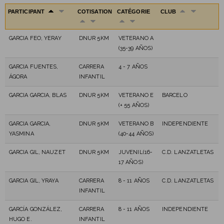
PARTICIPANT
COTISATION
CATÉGORIE
CLUB
GARCIA FEO, YERAY
DNUR 5KM
VETERANO A
(35-39 AÑOS)
GARCIA FUENTES,
CARRERA
4 - 7 AÑOS
ÁGORA
INFANTIL
GARCIA GARCIA, BLAS
DNUR 5KM
VETERANO E
BARCELO
(+ 55 AÑOS)
GARCIA GARCIA,
DNUR 5KM
VETERANO B
INDEPENDIENTE
YASMINA
(40-44 AÑOS)
GARCIA GIL, NAUZET
DNUR 5KM
JUVENIL(16-
C.D. LANZATLETAS
17 AÑOS)
GARCIA GIL, YRAYA
CARRERA
8 - 11 AÑOS
C.D. LANZATLETAS
INFANTIL
GARCÍA GONZÁLEZ,
CARRERA
8 - 11 AÑOS
INDEPENDIENTE
HUGO E.
INFANTIL