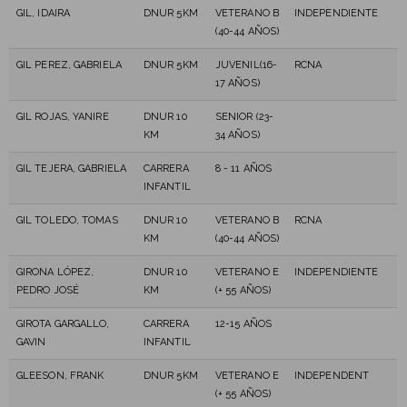
GIL, IDAIRA
DNUR 5KM
VETERANO B
INDEPENDIENTE
(40-44 AÑOS)
GIL PEREZ, GABRIELA
DNUR 5KM
JUVENIL(16-
RCNA
17 AÑOS)
GIL ROJAS, YANIRE
DNUR 10
SENIOR (23-
KM
34 AÑOS)
GIL TEJERA, GABRIELA
CARRERA
8 - 11 AÑOS
INFANTIL
GIL TOLEDO, TOMAS
DNUR 10
VETERANO B
RCNA
KM
(40-44 AÑOS)
GIRONA LÓPEZ,
DNUR 10
VETERANO E
INDEPENDIENTE
PEDRO JOSÉ
KM
(+ 55 AÑOS)
GIROTA GARGALLO,
CARRERA
12-15 AÑOS
GAVIN
INFANTIL
GLEESON, FRANK
DNUR 5KM
VETERANO E
INDEPENDENT
(+ 55 AÑOS)