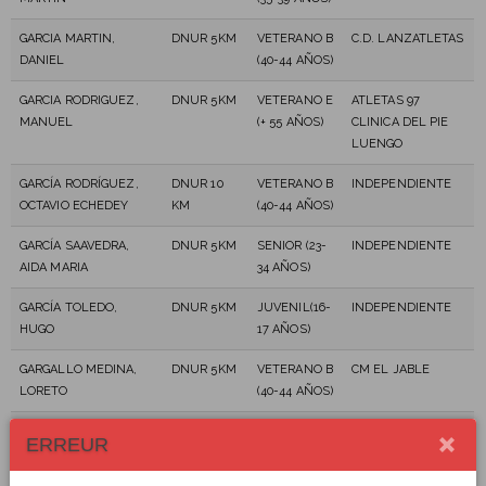
GARCIA MARTIN,
DNUR 5KM
VETERANO B
C.D. LANZATLETAS
DANIEL
(40-44 AÑOS)
GARCIA RODRIGUEZ,
DNUR 5KM
VETERANO E
ATLETAS 97
MANUEL
(+ 55 AÑOS)
CLINICA DEL PIE
LUENGO
GARCÍA RODRÍGUEZ,
DNUR 10
VETERANO B
INDEPENDIENTE
OCTAVIO ECHEDEY
KM
(40-44 AÑOS)
GARCÍA SAAVEDRA,
DNUR 5KM
SENIOR (23-
INDEPENDIENTE
AIDA MARIA
34 AÑOS)
GARCÍA TOLEDO,
DNUR 5KM
JUVENIL(16-
INDEPENDIENTE
HUGO
17 AÑOS)
GARGALLO MEDINA,
DNUR 5KM
VETERANO B
CM EL JABLE
LORETO
(40-44 AÑOS)
GARRIDO MOLINA,
DNUR 5KM
VETERANO A
INDEPENDIENTE
ERREUR
CORY
(35-39 AÑOS)