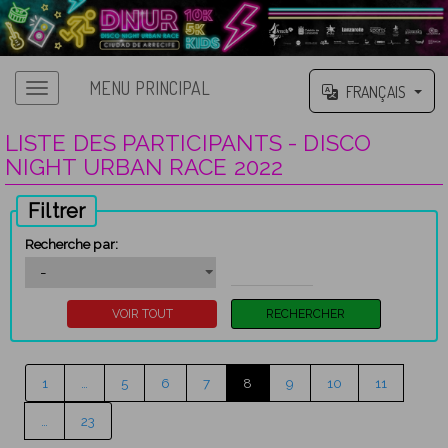
MENU PRINCIPAL
FRANÇAIS
LISTE DES PARTICIPANTS - DISCO
NIGHT URBAN RACE 2022
Filtrer
Recherche par:
1
…
5
6
7
8
9
10
11
…
23