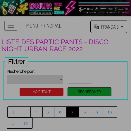
MENU PRINCIPAL
FRANÇAIS
LISTE DES PARTICIPANTS - DISCO
NIGHT URBAN RACE 2022
Filtrer
Recherche par:
1
…
4
5
6
7
8
9
10
…
23