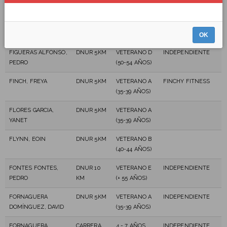
MAESTRE, JOSÉ
KM
AÑOS)
TRIATLÓN
FERNANDEZ TAVIO,
DNUR 5KM
SENIOR (23-34
INDEPENDIENTE
RAQUEL
AÑOS)
OK
FIGUERAS ALFONSO,
DNUR 5KM
VETERANO D
INDEPENDIENTE
PEDRO
(50-54 AÑOS)
FINCH, FREYA
DNUR 5KM
VETERANO A
FINCHY FITNESS
(35-39 AÑOS)
FLORES GARCIA,
DNUR 5KM
VETERANO A
YANET
(35-39 AÑOS)
FLYNN, EOIN
DNUR 5KM
VETERANO B
(40-44 AÑOS)
FONTES FONTES,
DNUR 10
VETERANO E
INDEPENDIENTE
PEDRO
KM
(+ 55 AÑOS)
FORNAGUERA
DNUR 5KM
VETERANO A
INDEPENDIENTE
DOMÍNGUEZ, DAVID
(35-39 AÑOS)
FORNAGUERA
CARRERA
4 - 7 AÑOS
INDEPENDIENTE