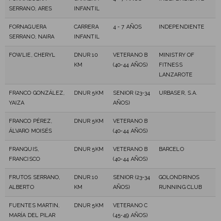
SERRANO, ARES
INFANTIL
FORNAGUERA
CARRERA
4 - 7 AÑOS
INDEPENDIENTE
SERRANO, NAIRA
INFANTIL
FOWLIE, CHERYL
DNUR 10
VETERANO B
MINISTRY OF
KM
(40-44 AÑOS)
FITNESS
LANZAROTE
FRANCO GONZÁLEZ,
DNUR 5KM
SENIOR (23-34
URBASER, S.A.
YAIZA
AÑOS)
FRANCO PÉREZ,
DNUR 5KM
VETERANO B
ÁLVARO MOISÉS
(40-44 AÑOS)
FRANQUIS,
DNUR 5KM
VETERANO B
BARCELO
FRANCISCO
(40-44 AÑOS)
FRUTOS SERRANO,
DNUR 10
SENIOR (23-34
GOLONDRINOS
ALBERTO
KM
AÑOS)
RUNNING CLUB
FUENTES MARTIN,
DNUR 5KM
VETERANO C
MARÍA DEL PILAR
(45-49 AÑOS)