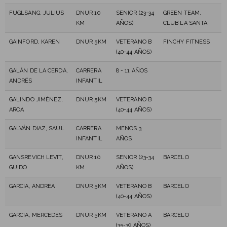
FUGLSANG, JULIUS
DNUR 10
SENIOR (23-34
GREEN TEAM,
KM
AÑOS)
CLUB LA SANTA
GAINFORD, KAREN
DNUR 5KM
VETERANO B
FINCHY FITNESS
(40-44 AÑOS)
GALÁN DE LA CERDA,
CARRERA
8 - 11 AÑOS
ANDRÉS
INFANTIL
GALINDO JIMÉNEZ,
DNUR 5KM
VETERANO B
AROA
(40-44 AÑOS)
GALVÁN DIAZ, SAUL
CARRERA
MENOS 3
INFANTIL
AÑOS
GANSREVICH LEVIT,
DNUR 10
SENIOR (23-34
BARCELO
GUIDO
KM
AÑOS)
GARCIA, ANDREA
DNUR 5KM
VETERANO B
BARCELO
(40-44 AÑOS)
GARCIA, MERCEDES
DNUR 5KM
VETERANO A
BARCELO
(35-39 AÑOS)