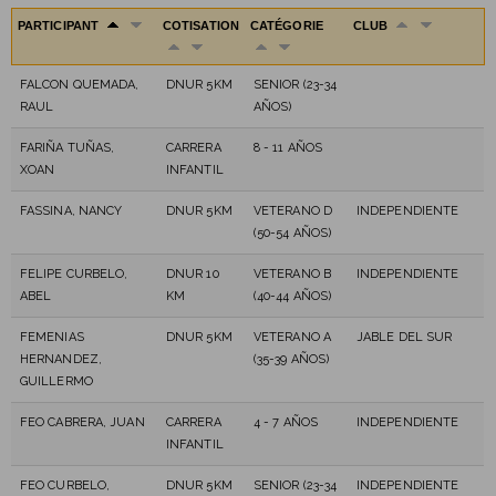
PARTICIPANT
COTISATION
CATÉGORIE
CLUB
FALCON QUEMADA,
DNUR 5KM
SENIOR (23-34
RAUL
AÑOS)
FARIÑA TUÑAS,
CARRERA
8 - 11 AÑOS
XOAN
INFANTIL
FASSINA, NANCY
DNUR 5KM
VETERANO D
INDEPENDIENTE
(50-54 AÑOS)
FELIPE CURBELO,
DNUR 10
VETERANO B
INDEPENDIENTE
ABEL
KM
(40-44 AÑOS)
FEMENIAS
DNUR 5KM
VETERANO A
JABLE DEL SUR
HERNANDEZ,
(35-39 AÑOS)
GUILLERMO
FEO CABRERA, JUAN
CARRERA
4 - 7 AÑOS
INDEPENDIENTE
INFANTIL
FEO CURBELO,
DNUR 5KM
SENIOR (23-34
INDEPENDIENTE