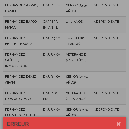
FERNANDEZ ARMAS,
DNUR 5KM
SENIOR (23-34
INDEPENDIENTE
DANIEL
AÑOS)
FERNÁNDEZ BARCO,
CARRERA
4 - 7 AÑOS
INDEPENDIENTE
MARCO
INFANTIL
FERNANDEZ
DNUR 5KM
JUVENIL(16-
INDEPENDIENTE
BERRIEL, NAYARA
17 AÑOS)
FERNÁNDEZ
DNUR 5KM
VETERANO B
CAÑETE,
(40-44 AÑOS)
INMACULADA
FERNANDEZ DENIZ,
DNUR 5KM
SENIOR (23-34
AIRAM
AÑOS)
FERNÁNDEZ
DNUR 10
VETERANO C
INDEPENDIENTE
DIOSDADO, MAR
KM
(45-49 AÑOS)
FERNÁNDEZ
DNUR 5KM
SENIOR (23-34
INDEPENDIENTE
FUENTES, MARTÍN
AÑOS)
ERREUR
FERNÁNDEZ
DNUR 10
SENIOR (23-34
DISA HPS