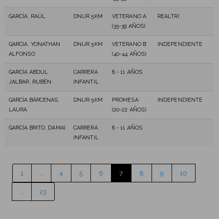
GARCÍA, RAÚL
DNUR 5KM
VETERANO A
REALTRI
(35-39 AÑOS)
GARCIA, YONATHAN
DNUR 5KM
VETERANO B
INDEPENDIENTE
ALFONSO
(40-44 AÑOS)
GARCÍA ABDUL
CARRERA
8 - 11 AÑOS
JALBAR, RUBÉN
INFANTIL
GARCÍA BÁRCENAS,
DNUR 5KM
PROMESA
INDEPENDIENTE
LAURA
(20-22 AÑOS)
GARCÍA BRITO, DAMAI
CARRERA
8 - 11 AÑOS
INFANTIL
1
…
4
5
6
7
8
9
10
…
23