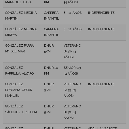
MARQUEZ, GARA
KM
34 AÑOS)
GONZÁLEZ MEDINA,
CARRERA
8 - 11 AÑOS
INDEPENDIENTE
MARTÍN
INFANTIL
GONZÁLEZ MEDINA,
CARRERA
8 - 11 AÑOS
INDEPENDIENTE
MIREYA
INFANTIL
GONZÁLEZ PARRA,
DNUR
VETERANO
Mª DEL MAR
5KM
B (40-44
AÑOS)
GONZÁLEZ
DNUR 10
SENIOR (23-
PARRILLA, ÁLVARO
KM
34 AÑOS)
GONZALEZ
DNUR
VETERANO
INDEPENDIENTE
ROBAYNA, CESAR
5KM
C (45-49
MANUEL
AÑOS)
GONZÁLEZ
DNUR
VETERANO
SÁNCHEZ, CRISTINA
5KM
B (40-44
AÑOS)
GONZALEZ
DNUR
VETERANO
ADAL LANZAROTE