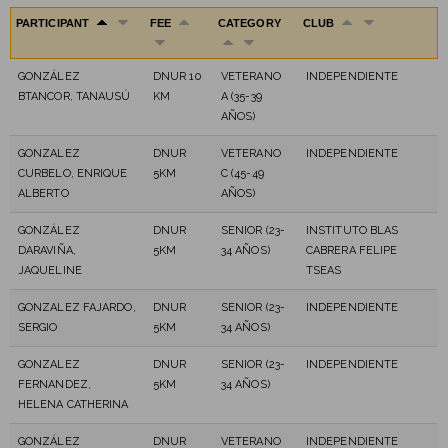
PARTICIPANT
FEE
CATEGORY
CLUB
GONZÁLEZ
DNUR 10
VETERANO
INDEPENDIENTE
BTANCOR, TANAUSÚ
KM
A (35-39
AÑOS)
GONZALEZ
DNUR
VETERANO
INDEPENDIENTE
CURBELO, ENRIQUE
5KM
C (45-49
ALBERTO
AÑOS)
GONZÁLEZ
DNUR
SENIOR (23-
INSTITUTO BLAS
DARAVIÑA,
5KM
34 AÑOS)
CABRERA FELIPE
JAQUELINE
TSEAS
GONZALEZ FAJARDO,
DNUR
SENIOR (23-
INDEPENDIENTE
SERGIO
5KM
34 AÑOS)
GONZALEZ
DNUR
SENIOR (23-
INDEPENDIENTE
FERNANDEZ,
5KM
34 AÑOS)
HELENA CATHERINA
GONZÁLEZ
DNUR
VETERANO
INDEPENDIENTE