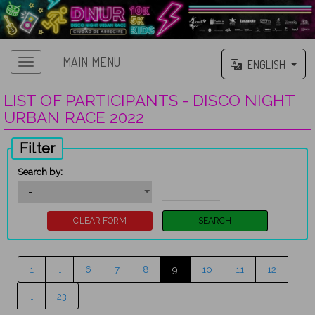
MAIN MENU
ENGLISH
LIST OF PARTICIPANTS - DISCO NIGHT
URBAN RACE 2022
Filter
Search by:
1
…
6
7
8
9
10
11
12
…
23