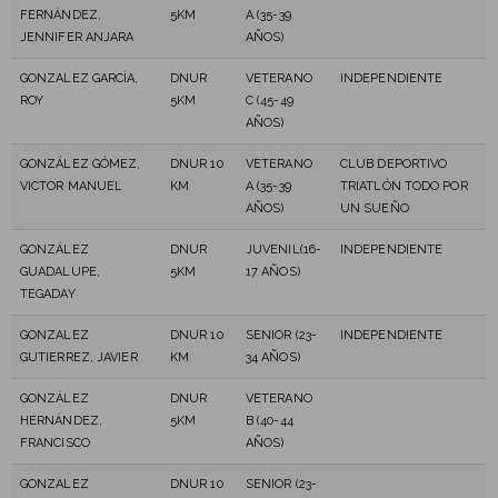
FERNÁNDEZ,
5KM
A (35-39
JENNIFER ANJARA
AÑOS)
GONZALEZ GARCÍA,
DNUR
VETERANO
INDEPENDIENTE
ROY
5KM
C (45-49
AÑOS)
GONZÁLEZ GÓMEZ,
DNUR 10
VETERANO
CLUB DEPORTIVO
VICTOR MANUEL
KM
A (35-39
TRIATLÓN TODO POR
AÑOS)
UN SUEÑO
GONZÁLEZ
DNUR
JUVENIL(16-
INDEPENDIENTE
GUADALUPE,
5KM
17 AÑOS)
TEGADAY
GONZALEZ
DNUR 10
SENIOR (23-
INDEPENDIENTE
GUTIERREZ, JAVIER
KM
34 AÑOS)
GONZÁLEZ
DNUR
VETERANO
HERNÁNDEZ,
5KM
B (40-44
FRANCISCO
AÑOS)
GONZALEZ
DNUR 10
SENIOR (23-