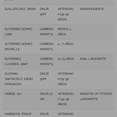
GUILLEN DIAZ, OMAR
DNUR
VETERANO
INDEPENDIENTE
5KM
A (35-39
AÑOS)
GUTIÉRREZ GÓMEZ,
CARRERA
MENOS 3
LIAM
INFANTIL
AÑOS
GUTIÉRREZ GÓMEZ,
CARRERA
4 - 7 AÑOS
MICHELLE
INFANTIL
GUTIERREZ
CARRERA
12-15 AÑOS
ADAL LANZAROTE
LUZARDO, ARAY
INFANTIL
GUZMAN
DNUR
VETERANO
SANTACRUZ, DIEGO
5KM
A (35-39
FERNANDO
AÑOS)
HARDIE, ALI
DNUR 10
VETERANO
MINISTRY OF FITNESS
KM
C (45-49
LANZAROTE
AÑOS)
HARRACHE, ÉMILIE
DNUR
VETERANO