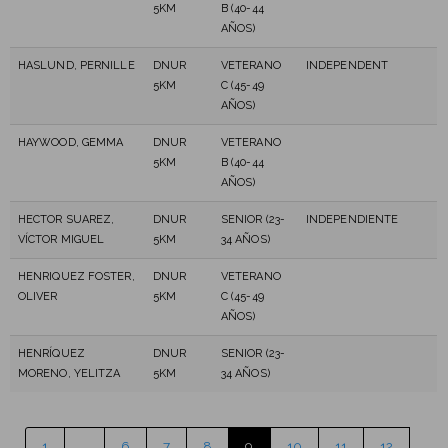
5KM
B (40-44
AÑOS)
HASLUND, PERNILLE
DNUR
VETERANO
INDEPENDENT
5KM
C (45-49
AÑOS)
HAYWOOD, GEMMA
DNUR
VETERANO
5KM
B (40-44
AÑOS)
HECTOR SUAREZ,
DNUR
SENIOR (23-
INDEPENDIENTE
VÍCTOR MIGUEL
5KM
34 AÑOS)
HENRIQUEZ FOSTER,
DNUR
VETERANO
OLIVER
5KM
C (45-49
AÑOS)
HENRÍQUEZ
DNUR
SENIOR (23-
MORENO, YELITZA
5KM
34 AÑOS)
1
…
6
7
8
9
10
11
12