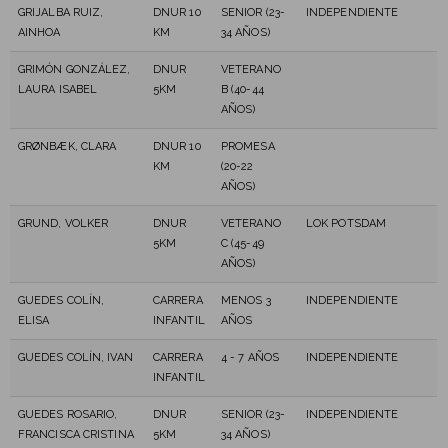
GRIJALBA RUIZ,
DNUR 10
SENIOR (23-
INDEPENDIENTE
AINHOA
KM
34 AÑOS)
GRIMÓN GONZÁLEZ,
DNUR
VETERANO
LAURA ISABEL
5KM
B (40-44
AÑOS)
GRØNBÆK, CLARA
DNUR 10
PROMESA
KM
(20-22
AÑOS)
GRUND, VOLKER
DNUR
VETERANO
LOK POTSDAM
5KM
C (45-49
AÑOS)
GUEDES COLÍN,
CARRERA
MENOS 3
INDEPENDIENTE
ELISA
INFANTIL
AÑOS
GUEDES COLÍN, IVAN
CARRERA
4 - 7 AÑOS
INDEPENDIENTE
INFANTIL
GUEDES ROSARIO,
DNUR
SENIOR (23-
INDEPENDIENTE
FRANCISCA CRISTINA
5KM
34 AÑOS)