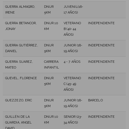
GUERRA ALMAGRO,
DNUR
JUVENIL(16-
IRENE
5KM
17 AÑOS)
GUERRA BETANCOR,
DNUR 10
VETERANO
INDEPENDIENTE
JONAY
KM
B (40-44
AÑOS)
GUERRA GUTIÉRREZ,
DNUR
JUNIOR (18-
INDEPENDIENTE
DANIEL
5KM
19 AÑOS)
GUERRA SUAREZ,
CARRERA
4 - 7 AÑOS
INDEPENDIENTE
MATEO
INFANTIL
GUEVEL, FLORENCE
DNUR
VETERANO
INDEPENDIENTE
5KM
C (45-49
AÑOS)
GUEZZEZO, ERIC
DNUR
JUNIOR (18-
BARCELO
5KM
19 AÑOS)
GUILLÉN DE LA
DNUR 10
SENIOR (23-
INDEPENDIENTE
GUARDIA, ANGEL
KM
34 AÑOS)
DAVID