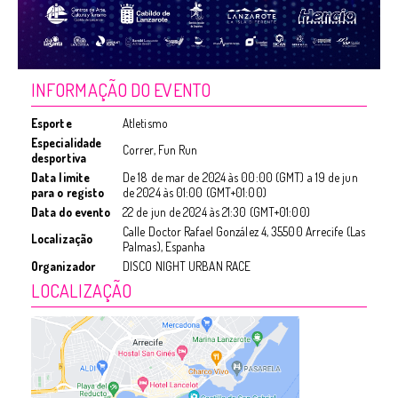
INFORMAÇÃO DO EVENTO
Esporte
Atletismo
Especialidade
Correr, Fun Run
desportiva
Data limite
De
18 de mar de 2024
às
00:00 (GMT)
a
19 de jun
para o registo
de 2024
às
01:00 (GMT+01:00)
Data do evento
22 de jun de 2024
às
21:30 (GMT+01:00)
Calle Doctor Rafael González 4, 35500 Arrecife (Las
Localização
Palmas), Espanha
Organizador
DISCO NIGHT URBAN RACE
LOCALIZAÇÃO