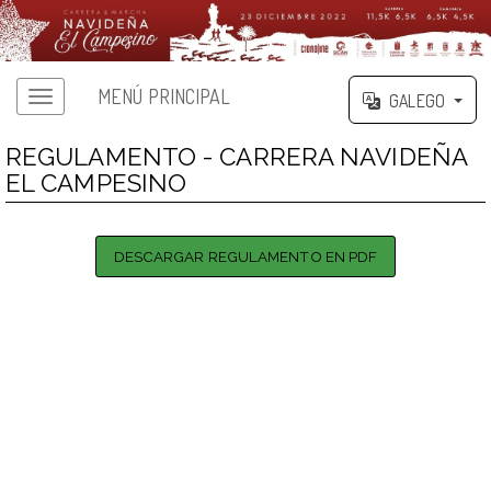
MENÚ PRINCIPAL
GALEGO
REGULAMENTO - CARRERA NAVIDEÑA
EL CAMPESINO
DESCARGAR REGULAMENTO EN PDF